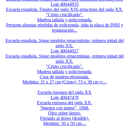
Lote 40044935
Escuela española. Finales del siglo XIX-principios del siglo XX.
"Cristo crucificado".
Madera tallada y policromada.
Presenta algunas pérdidas de policromía, falta la placa de INRI y
restauración...
Escuela española. Sigue modelos renacentistas, primera mitad del
siglo XX.
Lote 40044927
Escuela española. Sigue modelos renacentistas, primera mitad del
siglo XX.
"Cristo crucificado".
Madera tallada y policromada.
Cruz de madera ebonizada.
Medidas: 31 x 27 cm (Cristo); 73 x 38 cm (c...
Escuela europea del siglo XX
Lote 40047478
Escuela europea del siglo XX.
“Interior con pintor”, 1968.
Óleo sobre lienzo.
Firmado al dorso (ilegible).
Medidas: 50 x 50 cm....