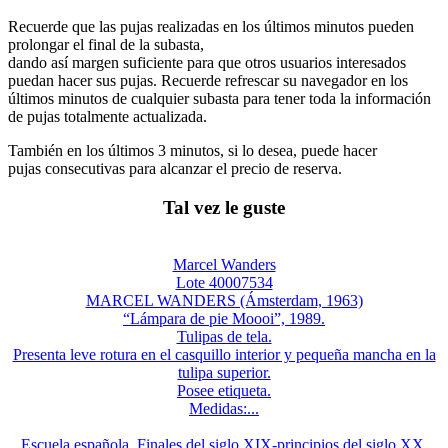
Recuerde que las pujas realizadas en los últimos minutos pueden
prolongar el final de la subasta,
dando así margen suficiente para que otros usuarios interesados
puedan hacer sus pujas. Recuerde refrescar su navegador en los
últimos minutos de cualquier subasta para tener toda la información
de pujas totalmente actualizada.
También en los últimos 3 minutos, si lo desea, puede hacer
pujas consecutivas para alcanzar el precio de reserva.
Tal vez le guste
Marcel Wanders
Lote 40007534
MARCEL WANDERS (Ámsterdam, 1963)
“Lámpara de pie Moooi”, 1989.
Tulipas de tela.
Presenta leve rotura en el casquillo interior y pequeña mancha en la
tulipa superior.
Posee etiqueta.
Medidas:...
Escuela española. Finales del siglo XIX-principios del siglo XX.