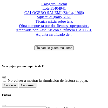
Calogero Salemi
Lote 35404941
CALOGERO SALEMI (Sicilia, 1966)
Squarci di giallo, 2026
Técnica mixta sobre tela.
Obra compuesta por dos lienzos superpuestos.
Archivada por Gash Art con el número GA00651.
Adjunta certificado de...
Va a pujar por un importe de
€
No volver a mostrar la simulación de factura al pujar.
Cancelar
Confirmar
Entrar