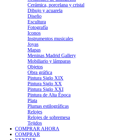
Cerámica, porcelana y cristal
Dibujo y acuarela
Diseño
Escultura
Fotografía
Iconos
Instrumentos musicales
Joyas
Mapas
Meninas Madrid Gallery
Mobiliario y lámparas
Objetos
Obra gráfica
Pintura Siglo XIX
Pintura Siglo XX
Pintura Siglo XXI
Pintura de Alta Época
Plata
Plumas estilográficas
Relojes
Relojes de sobremesa
Tejidos
COMPRAR AHORA
COMPRAR
VENDER