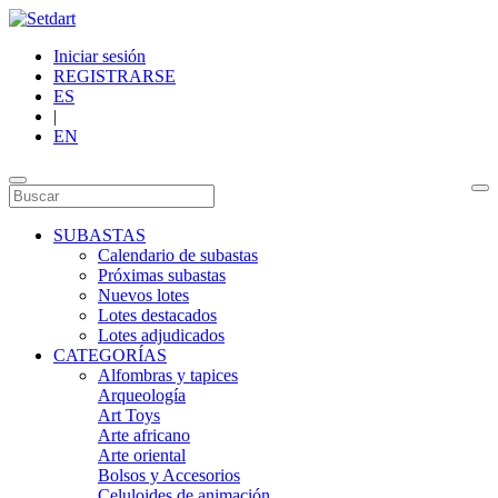
Iniciar sesión
REGISTRARSE
ES
|
EN
SUBASTAS
Calendario de subastas
Próximas subastas
Nuevos lotes
Lotes destacados
Lotes adjudicados
CATEGORÍAS
Alfombras y tapices
Arqueología
Art Toys
Arte africano
Arte oriental
Bolsos y Accesorios
Celuloides de animación