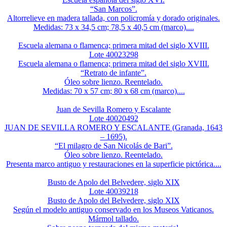
“San Marcos”.
Altorrelieve en madera tallada, con policromía y dorado originales.
Medidas: 73 x 34,5 cm; 78,5 x 40,5 cm (marco)....
Escuela alemana o flamenca; primera mitad del siglo XVIII.
Lote 40023298
Escuela alemana o flamenca; primera mitad del siglo XVIII.
“Retrato de infante”.
Óleo sobre lienzo. Reentelado.
Medidas: 70 x 57 cm; 80 x 68 cm (marco)....
Juan de Sevilla Romero y Escalante
Lote 40020492
JUAN DE SEVILLA ROMERO Y ESCALANTE (Granada, 1643
– 1695).
“El milagro de San Nicolás de Bari”.
Óleo sobre lienzo. Reentelado.
Presenta marco antiguo y restauraciones en la superficie pictórica....
Busto de Apolo del Belvedere, siglo XIX
Lote 40039218
Busto de Apolo del Belvedere, siglo XIX
Según el modelo antiguo conservado en los Museos Vaticanos.
Mármol tallado.