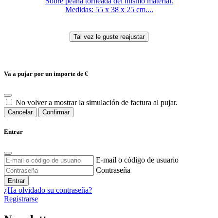
Sobre peana torneada del mismo material.
Medidas: 55 x 38 x 25 cm....
Va a pujar por un importe de
€
No volver a mostrar la simulación de factura al pujar.
Cancelar
Confirmar
Entrar
E-mail o código de usuario
Contraseña
Entrar
¿Ha olvidado su contraseña?
Registrarse