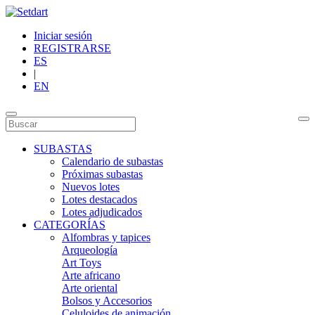
Iniciar sesión
REGISTRARSE
ES
|
EN
SUBASTAS
Calendario de subastas
Próximas subastas
Nuevos lotes
Lotes destacados
Lotes adjudicados
CATEGORÍAS
Alfombras y tapices
Arqueología
Art Toys
Arte africano
Arte oriental
Bolsos y Accesorios
Celuloides de animación