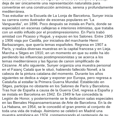
deja de ser únicamente una representación naturalista para
convertirse en una construcción armónica, serena y profundamente
mediterránea.
Tras estudiar en la Escuela de La Lonja de Barcelona, Sunyer inicia
su carrera como ilustrador de escenas populares en “La
Vanguardia”, en 1896. Poco después se instala en París, donde se
especializó en escenas callejeras e interiores intimistas, que trataba
con un estilo influido por el prostimpresionismo. En París trabó
amistad con Picasso y Hugué, y expuso en los Salones. Entre 1905
y 1906 viaja por Castilla, por iniciativa del marchante Henri
Barbazanges, que quería temas españoles. Regresa en 1907 a
París, y realiza diversas muestras en la capital francesa y en Lieja.
Marcha a Sitges en 1910, en un momento en que su estilo ha ido
perdiendo las influencias postimpresionistas y se acerca a los
temas mediterráneos y las figuras de canon simplificado de
Cézanne. Al año siguiente, Sunyer organiza una muestra personal
en el Faianç Catalá que le situó, habiendo fallecido Nonell, a la
cabeza de la pintura catalana del momento. Durante los años
siguientes se dedica a viajar y exponer por Europa, pero regresa a
Cataluña al estallar la Primera Guerra Mundial. Establecido en
Sitges, participa no obstante en los Salones de París y Barcelona.
Tras huir de España a causa de la Guerra Civil, regresa a España y
se instala en Barcelona en 1942. En 1949 le fue concedida la
Legión de Honor, y posteriormente se le dedicaron salas especiales
en las Bienales Hispanoamericanas de Arte de Barcelona. En la de
La Habana, en 1954, se le concedió el gran premio al conjunto de
toda una vida de trabajo. Asimismo se celebró en Madrid una
muestra antológica en 1974, conmemorando el centenario de su