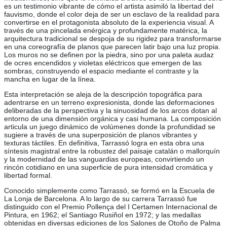
es un testimonio vibrante de cómo el artista asimiló la libertad del
fauvismo, donde el color deja de ser un esclavo de la realidad para
convertirse en el protagonista absoluto de la experiencia visual. A
través de una pincelada enérgica y profundamente matérica, la
arquitectura tradicional se despoja de su rigidez para transformarse
en una coreografía de planos que parecen latir bajo una luz propia.
Los muros no se definen por la piedra, sino por una paleta audaz
de ocres encendidos y violetas eléctricos que emergen de las
sombras, construyendo el espacio mediante el contraste y la
mancha en lugar de la línea.
Esta interpretación se aleja de la descripción topográfica para
adentrarse en un terreno expresionista, donde las deformaciones
deliberadas de la perspectiva y la sinuosidad de los arcos dotan al
entorno de una dimensión orgánica y casi humana. La composición
articula un juego dinámico de volúmenes donde la profundidad se
sugiere a través de una superposición de planos vibrantes y
texturas táctiles. En definitiva, Tarrassó logra en esta obra una
síntesis magistral entre la robustez del paisaje catalán o mallorquín
y la modernidad de las vanguardias europeas, convirtiendo un
rincón cotidiano en una superficie de pura intensidad cromática y
libertad formal.
Conocido simplemente como Tarrassó, se formó en la Escuela de
La Lonja de Barcelona. A lo largo de su carrera Tarrassó fue
distinguido con el Premio Pollença del I Certamen Internacional de
Pintura, en 1962; el Santiago Rusiñol en 1972; y las medallas
obtenidas en diversas ediciones de los Salones de Otoño de Palma