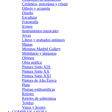
Cerámica, porcelana y cristal
Dibujo y acuarela
Diseño
Escultura
Fotografía
Iconos
Instrumentos musicales
Joyas
Libros y grabados antiguos
Mapas
Meninas Madrid Gallery
Mobiliario y lámparas
Objetos
Obra gráfica
Pintura Siglo XIX
Pintura Siglo XX
Pintura Siglo XXI
Pintura de Alta Época
Plata
Plumas estilográficas
Relojes
Relojes de sobremesa
Tejidos
Vinos y licores
COMPRAR AHORA