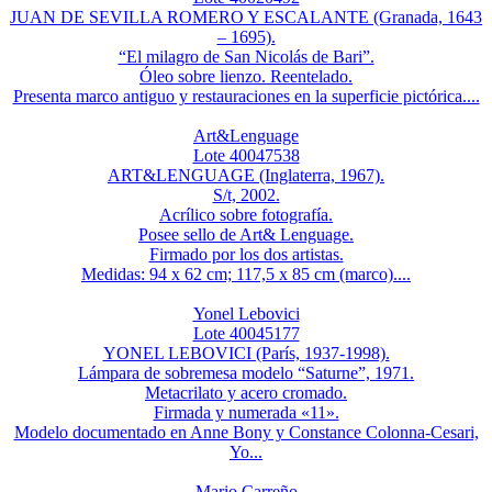
JUAN DE SEVILLA ROMERO Y ESCALANTE (Granada, 1643
– 1695).
“El milagro de San Nicolás de Bari”.
Óleo sobre lienzo. Reentelado.
Presenta marco antiguo y restauraciones en la superficie pictórica....
Art&Lenguage
Lote 40047538
ART&LENGUAGE (Inglaterra, 1967).
S/t, 2002.
Acrílico sobre fotografía.
Posee sello de Art& Lenguage.
Firmado por los dos artistas.
Medidas: 94 x 62 cm; 117,5 x 85 cm (marco)....
Yonel Lebovici
Lote 40045177
YONEL LEBOVICI (París, 1937-1998).
Lámpara de sobremesa modelo “Saturne”, 1971.
Metacrilato y acero cromado.
Firmada y numerada «11».
Modelo documentado en Anne Bony y Constance Colonna-Cesari,
Yo...
Mario Carreño