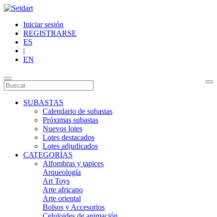
Iniciar sesión
REGISTRARSE
ES
|
EN
SUBASTAS
Calendario de subastas
Próximas subastas
Nuevos lotes
Lotes destacados
Lotes adjudicados
CATEGORÍAS
Alfombras y tapices
Arqueología
Art Toys
Arte africano
Arte oriental
Bolsos y Accesorios
Celuloides de animación