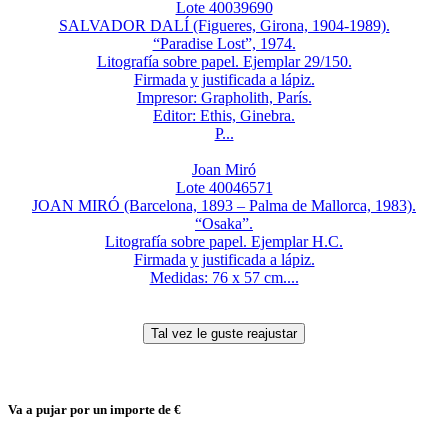
Lote 40039690
SALVADOR DALÍ (Figueres, Girona, 1904-1989).
“Paradise Lost”, 1974.
Litografía sobre papel. Ejemplar 29/150.
Firmada y justificada a lápiz.
Impresor: Grapholith, París.
Editor: Ethis, Ginebra.
P...
Joan Miró
Lote 40046571
JOAN MIRÓ (Barcelona, 1893 – Palma de Mallorca, 1983).
“Osaka”.
Litografía sobre papel. Ejemplar H.C.
Firmada y justificada a lápiz.
Medidas: 76 x 57 cm....
Va a pujar por un importe de
€