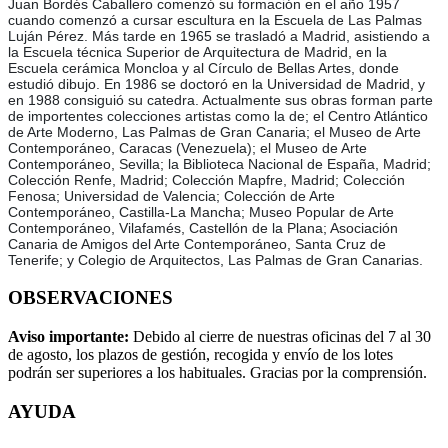
Juan Bordés Caballero comenzó su formación en el año 1957
cuando comenzó a cursar escultura en la Escuela de Las Palmas
Luján Pérez. Más tarde en 1965 se trasladó a Madrid, asistiendo a
la Escuela técnica Superior de Arquitectura de Madrid, en la
Escuela cerámica Moncloa y al Círculo de Bellas Artes, donde
estudió dibujo. En 1986 se doctoró en la Universidad de Madrid, y
en 1988 consiguió su catedra. Actualmente sus obras forman parte
de importentes colecciones artistas como la de; el Centro Atlántico
de Arte Moderno, Las Palmas de Gran Canaria; el Museo de Arte
Contemporáneo, Caracas (Venezuela); el Museo de Arte
Contemporáneo, Sevilla; la Biblioteca Nacional de España, Madrid;
Colección Renfe, Madrid; Colección Mapfre, Madrid; Colección
Fenosa; Universidad de Valencia; Colección de Arte
Contemporáneo, Castilla-La Mancha; Museo Popular de Arte
Contemporáneo, Vilafamés, Castellón de la Plana; Asociación
Canaria de Amigos del Arte Contemporáneo, Santa Cruz de
Tenerife; y Colegio de Arquitectos, Las Palmas de Gran Canarias.
OBSERVACIONES
Aviso importante:
Debido al cierre de nuestras oficinas del 7 al 30
de agosto, los plazos de gestión, recogida y envío de los lotes
podrán ser superiores a los habituales. Gracias por la comprensión.
AYUDA