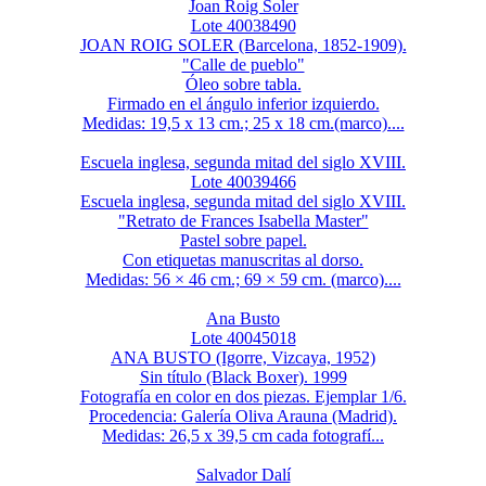
Joan Roig Soler
Lote 40038490
JOAN ROIG SOLER (Barcelona, 1852-1909).
"Calle de pueblo"
Óleo sobre tabla.
Firmado en el ángulo inferior izquierdo.
Medidas: 19,5 x 13 cm.; 25 x 18 cm.(marco)....
Escuela inglesa, segunda mitad del siglo XVIII.
Lote 40039466
Escuela inglesa, segunda mitad del siglo XVIII.
"Retrato de Frances Isabella Master"
Pastel sobre papel.
Con etiquetas manuscritas al dorso.
Medidas: 56 × 46 cm.; 69 × 59 cm. (marco)....
Ana Busto
Lote 40045018
ANA BUSTO (Igorre, Vizcaya, 1952)
Sin título (Black Boxer). 1999
Fotografía en color en dos piezas. Ejemplar 1/6.
Procedencia: Galería Oliva Arauna (Madrid).
Medidas: 26,5 x 39,5 cm cada fotografí...
Salvador Dalí