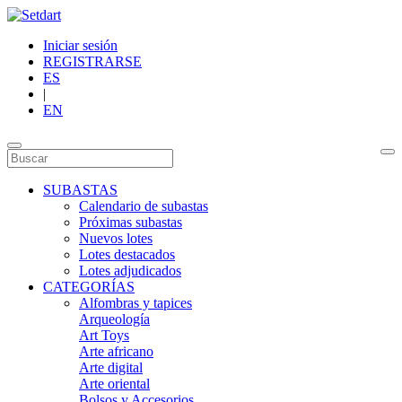
Iniciar sesión
REGISTRARSE
ES
|
EN
SUBASTAS
Calendario de subastas
Próximas subastas
Nuevos lotes
Lotes destacados
Lotes adjudicados
CATEGORÍAS
Alfombras y tapices
Arqueología
Art Toys
Arte africano
Arte digital
Arte oriental
Bolsos y Accesorios