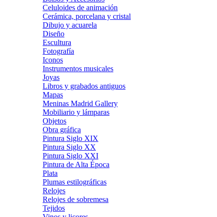
Celuloides de animación
Cerámica, porcelana y cristal
Dibujo y acuarela
Diseño
Escultura
Fotografía
Iconos
Instrumentos musicales
Joyas
Libros y grabados antiguos
Mapas
Meninas Madrid Gallery
Mobiliario y lámparas
Objetos
Obra gráfica
Pintura Siglo XIX
Pintura Siglo XX
Pintura Siglo XXI
Pintura de Alta Época
Plata
Plumas estilográficas
Relojes
Relojes de sobremesa
Tejidos
Vinos y licores