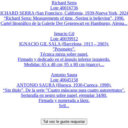
Richard Serra
Lote 40016736
ICHARD SERRA (San Francisco, California, 1939-Nueva York, 2024
“Richard Serra: Measurements of time. /Seeing is believing”, 1996.
Cartel litográfico de la Galerie Der Gegenwart en Hamburgo, Alema...
Ignacio Gil
Lote 40039912
IGNACIO GIL SALA (Barcelona, 1913 – 2003).
"Pesonajes”.
Técnica mixta sobre papel.
Firmado y dedicado en el ángulo inferior izquierdo.
Medidas: 65 x 48 cm; 95 x 80 cm (marco)....
Antonio Saura
Lote 40045158
ANTONIO SAURA (Huesca, 1930-Cuenca, 1998).
“Sin título”. De la serie "Cuatro máscaras para cuatro autorretratos".
Serigrafía en negro sobre papel, ejemplar 34/80.
Firmada y numerada a lápiz.
Sell...