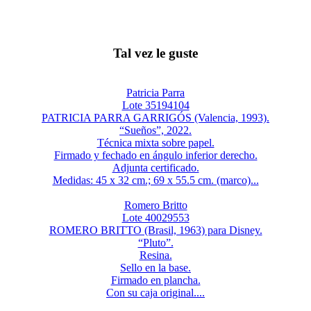
Tal vez le guste
Patricia Parra
Lote 35194104
PATRICIA PARRA GARRIGÓS (Valencia, 1993).
“Sueños”, 2022.
Técnica mixta sobre papel.
Firmado y fechado en ángulo inferior derecho.
Adjunta certificado.
Medidas: 45 x 32 cm.; 69 x 55.5 cm. (marco)...
Romero Britto
Lote 40029553
ROMERO BRITTO (Brasil, 1963) para Disney.
“Pluto”.
Resina.
Sello en la base.
Firmado en plancha.
Con su caja original....