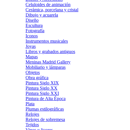
Celuloides de animación
Cerámica, porcelana y cristal
Dibujo y acuarela
Diseño
Escultura
Fotografía
Iconos
Instrumentos musicales
Joyas
Libros y grabados antiguos
Mapas
Meninas Madrid Gallery
Mobiliario y lámparas
Objetos
Obra gráfica
Pintura Siglo XIX
Pintura Siglo XX
Pintura Siglo XXI
Pintura de Alta Época
Plata
Plumas estilográficas
Relojes
Relojes de sobremesa
Tejidos
Vinos y licores