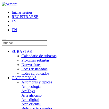
Iniciar sesión
REGISTRARSE
ES
|
EN
SUBASTAS
Calendario de subastas
Próximas subastas
Nuevos lotes
Lotes destacados
Lotes adjudicados
CATEGORÍAS
Alfombras y tapices
Arqueología
Art Toys
Arte africano
Arte digital
Arte oriental
Bolsos y Accesorios