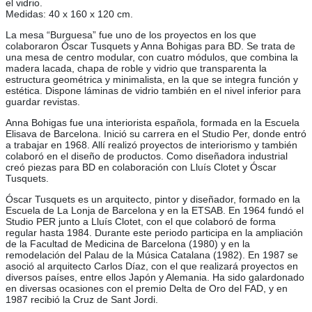
el vidrio.
Medidas: 40 x 160 x 120 cm.
La mesa “Burguesa” fue uno de los proyectos en los que
colaboraron Óscar Tusquets y Anna Bohigas para BD. Se trata de
una mesa de centro modular, con cuatro módulos, que combina la
madera lacada, chapa de roble y vidrio que transparenta la
estructura geométrica y minimalista, en la que se integra función y
estética. Dispone láminas de vidrio también en el nivel inferior para
guardar revistas.
Anna Bohigas fue una interiorista española, formada en la Escuela
Elisava de Barcelona. Inició su carrera en el Studio Per, donde entró
a trabajar en 1968. Allí realizó proyectos de interiorismo y también
colaboró en el diseño de productos. Como diseñadora industrial
creó piezas para BD en colaboración con Lluís Clotet y Óscar
Tusquets.
Óscar Tusquets es un arquitecto, pintor y diseñador, formado en la
Escuela de La Lonja de Barcelona y en la ETSAB. En 1964 fundó el
Studio PER junto a Lluís Clotet, con el que colaboró de forma
regular hasta 1984. Durante este periodo participa en la ampliación
de la Facultad de Medicina de Barcelona (1980) y en la
remodelación del Palau de la Música Catalana (1982). En 1987 se
asoció al arquitecto Carlos Díaz, con el que realizará proyectos en
diversos países, entre ellos Japón y Alemania. Ha sido galardonado
en diversas ocasiones con el premio Delta de Oro del FAD, y en
1987 recibió la Cruz de Sant Jordi.