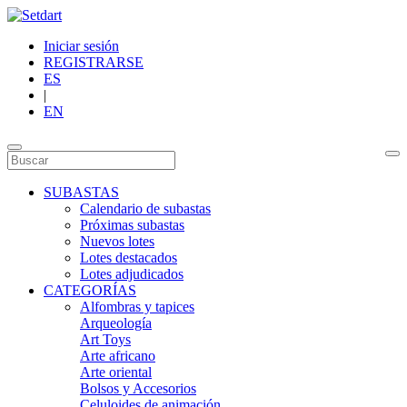
Iniciar sesión
REGISTRARSE
ES
|
EN
SUBASTAS
Calendario de subastas
Próximas subastas
Nuevos lotes
Lotes destacados
Lotes adjudicados
CATEGORÍAS
Alfombras y tapices
Arqueología
Art Toys
Arte africano
Arte oriental
Bolsos y Accesorios
Celuloides de animación