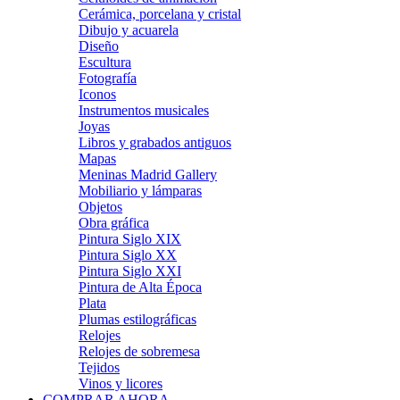
Cerámica, porcelana y cristal
Dibujo y acuarela
Diseño
Escultura
Fotografía
Iconos
Instrumentos musicales
Joyas
Libros y grabados antiguos
Mapas
Meninas Madrid Gallery
Mobiliario y lámparas
Objetos
Obra gráfica
Pintura Siglo XIX
Pintura Siglo XX
Pintura Siglo XXI
Pintura de Alta Época
Plata
Plumas estilográficas
Relojes
Relojes de sobremesa
Tejidos
Vinos y licores
COMPRAR AHORA