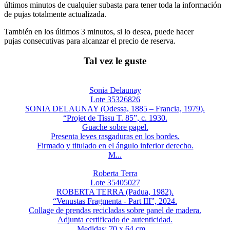
últimos minutos de cualquier subasta para tener toda la información
de pujas totalmente actualizada.
También en los últimos 3 minutos, si lo desea, puede hacer
pujas consecutivas para alcanzar el precio de reserva.
Tal vez le guste
Sonia Delaunay
Lote 35326826
SONIA DELAUNAY (Odessa, 1885 – Francia, 1979).
“Projet de Tissu T. 85”, c. 1930.
Guache sobre papel.
Presenta leves rasgaduras en los bordes.
Firmado y titulado en el ángulo inferior derecho.
M...
Roberta Terra
Lote 35405027
ROBERTA TERRA (Padua, 1982).
“Venustas Fragmenta - Part III”, 2024.
Collage de prendas recicladas sobre panel de madera.
Adjunta certificado de autenticidad.
Medidas: 70 x 64 cm....