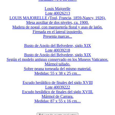
Louis Majorelle
Lote 40026213
LOUIS MAJORELLE (Toul, Francia, 1859-Nancy, 1926).
Mesa auxiliar de dos niveles, ca. 1900.
Madera de nogal, con marquetería floral y asas de latón.
Firmada en el lateral izquierdo.
Presenta marcas...
Busto de Apolo del Belvedere, siglo XIX
Lote 40039218
Busto de Apolo del Belvedere, siglo XIX
Según el modelo antiguo conservado en los Museos Vaticanos.
Mármol tallado.
Sobre peana torneada del mismo material.
Medidas: 55 x 38 x 25 cm....
Escudo heráldico de finales del siglo XVIII
Lote 40039222
Escudo heráldico de finales del siglo XVIII.
Mármol de Carrara.
Medidas: 87 x 55 x 16 cm....