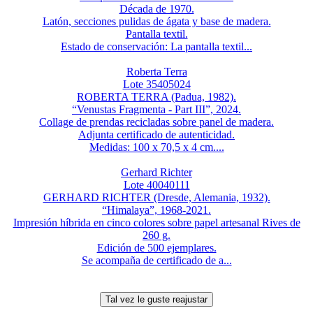
Década de 1970.
Latón, secciones pulidas de ágata y base de madera.
Pantalla textil.
Estado de conservación: La pantalla textil...
Roberta Terra
Lote 35405024
ROBERTA TERRA (Padua, 1982).
“Venustas Fragmenta - Part III”, 2024.
Collage de prendas recicladas sobre panel de madera.
Adjunta certificado de autenticidad.
Medidas: 100 x 70,5 x 4 cm....
Gerhard Richter
Lote 40040111
GERHARD RICHTER (Dresde, Alemania, 1932).
“Himalaya”, 1968-2021.
Impresión híbrida en cinco colores sobre papel artesanal Rives de
260 g.
Edición de 500 ejemplares.
Se acompaña de certificado de a...