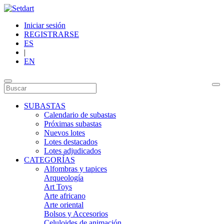
Iniciar sesión
REGISTRARSE
ES
|
EN
SUBASTAS
Calendario de subastas
Próximas subastas
Nuevos lotes
Lotes destacados
Lotes adjudicados
CATEGORÍAS
Alfombras y tapices
Arqueología
Art Toys
Arte africano
Arte oriental
Bolsos y Accesorios
Celuloides de animación