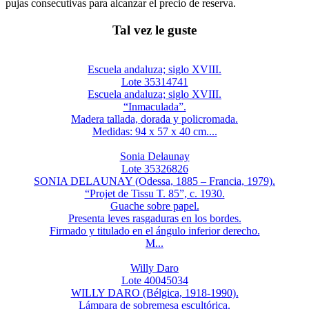
pujas consecutivas para alcanzar el precio de reserva.
Tal vez le guste
Escuela andaluza; siglo XVIII.
Lote 35314741
Escuela andaluza; siglo XVIII.
“Inmaculada”.
Madera tallada, dorada y policromada.
Medidas: 94 x 57 x 40 cm....
Sonia Delaunay
Lote 35326826
SONIA DELAUNAY (Odessa, 1885 – Francia, 1979).
“Projet de Tissu T. 85”, c. 1930.
Guache sobre papel.
Presenta leves rasgaduras en los bordes.
Firmado y titulado en el ángulo inferior derecho.
M...
Willy Daro
Lote 40045034
WILLY DARO (Bélgica, 1918-1990).
Lámpara de sobremesa escultórica.