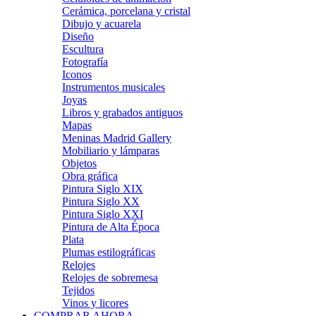
Cerámica, porcelana y cristal
Dibujo y acuarela
Diseño
Escultura
Fotografía
Iconos
Instrumentos musicales
Joyas
Libros y grabados antiguos
Mapas
Meninas Madrid Gallery
Mobiliario y lámparas
Objetos
Obra gráfica
Pintura Siglo XIX
Pintura Siglo XX
Pintura Siglo XXI
Pintura de Alta Época
Plata
Plumas estilográficas
Relojes
Relojes de sobremesa
Tejidos
Vinos y licores
COMPRAR AHORA