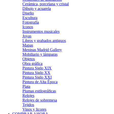
Cerámica, porcelana y cristal
Dibujo y acuarela
Diseño
Escultura
Fotografía
Iconos
Instrumentos musicales
Joyas
Libros y grabados antiguos
Mapas
Meninas Madrid Gallery
Mobiliario y lámparas
Objetos
Obra gráfica
Pintura Siglo XIX
Pintura Siglo XX
Pintura Siglo XXI
Pintura de Alta Época
Plata
Plumas estilográficas
Relojes
Relojes de sobremesa
Tejidos
Vinos y licores
COMPRAR AHORA