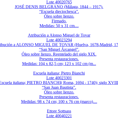
Lote 40020765
JOSÉ DENIS BELGRANO (Málaga, 1844 – 1917).
“Escuela dieciochesca”.
Óleo sobre lienzo.
Firmado.
Medidas: 50 x 31 cm....
Atribución a Alonso Miguel de Tovar
Lote 40023294
ribución a ALONSO MIGUEL DE TOVAR (Huelva, 1678-Madrid, 17
“San Miguel Árcangel”.
Óleo sobre lienzo. Reentelado del siglo XIX.
Presenta restauraciones.
Medidas: 104 x 82,5 cm; 123 x 102 cm (m...
Escuela italiana; Pietro Bianchi
Lote 40023301
Escuela italiana; PIETRO BIANCHI( Roma, 1694 - 1740); siglo XVIII
“San Juan Bautista”.
Óleo sobre lienzo.
Presenta restauraciones.
Medidas: 98 x 74 cm; 100 x 76 cm (marco)....
Ettore Sottsass
Lote 40040221