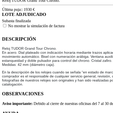
Reloj TUDOR Grand Tour Chrono.
Última puja::
1930
€
LOTE ADJUDICADO
Subasta finalizada
No mostrar la simulación de factura
DESCRIPCIÓN
Reloj TUDOR Grand Tour Chrono.
En acero. Dial plateado con indicación horaria mediante trazos aplic
movimiento automático. Bisel con numeración arábiga. Ventana auxilia
estanqueidad y doble pulsador para control del chrono. Cristal zafi
Medidas: 42 mm (diámetro caja).
En la descripción de los relojes cuando se señala “en estado de marc
comprador es el responsable de cualquier servicio general, revisión,
fotografías de nuestros relojes son originales y han sido realizadas p
catalogación.
OBSERVACIONES
Aviso importante:
Debido al cierre de nuestras oficinas del 7 al 30 d