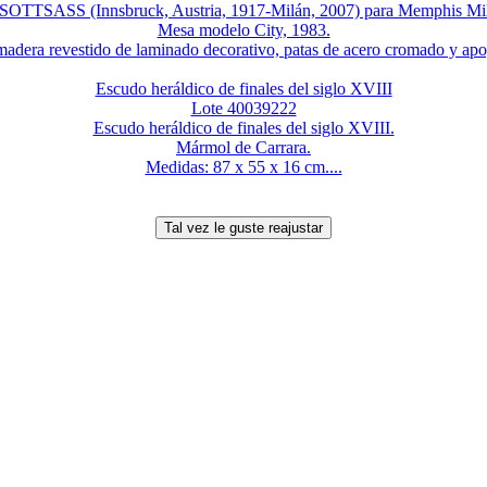
TTSASS (Innsbruck, Austria, 1917-Milán, 2007) para Memphis Milan
Mesa modelo City, 1983.
madera revestido de laminado decorativo, patas de acero cromado y apoy
Escudo heráldico de finales del siglo XVIII
Lote 40039222
Escudo heráldico de finales del siglo XVIII.
Mármol de Carrara.
Medidas: 87 x 55 x 16 cm....