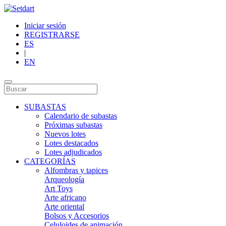
Iniciar sesión
REGISTRARSE
ES
|
EN
SUBASTAS
Calendario de subastas
Próximas subastas
Nuevos lotes
Lotes destacados
Lotes adjudicados
CATEGORÍAS
Alfombras y tapices
Arqueología
Art Toys
Arte africano
Arte oriental
Bolsos y Accesorios
Celuloides de animación