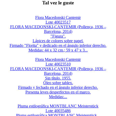
Tal vez le guste
Flora Macedonski Cantemir
Lote 40023517
FLORA MACEDONSKI-CANTEMIR (Pollença, 1936 –
Barcelona, 2014)
"Figura".
Lápices de colores sobre papel.
Firmado "Florita" y dedicado en el ángulo inferior derecho.
Medidas: 44 x 32 cm.; 59 x 47 x 3...
Flora Macedonski Cantemir
Lote 40023510
FLORA MACEDONSKI-CANTEMIR (Pollença, 1936 –
Barcelona, 2014)
Sin título. 1955.
Óleo sobre tablex.
Firmado y fechado en el ángulo inferior derecho.
Presenta leves desperfectos en el marco.
Medidas:...
Pluma estilográfica MONTBLANC Meisterstück
Lote 40035486
Pluma estilográfica MONTBLANC Meisterstück...