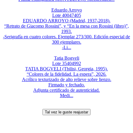
Eduardo Arroyo
Lote 40047405
EDUARDO ARROYO (Madrid, 1937-2018).
“Retrato de Giacomo Rossini”, y “En la mesa con Rossini (libro)”,
1993.
-Serigrafía en cuatro colores. Ejemplar 273/300. Edición especial de
300 ejemplares.
-Li...
Tatia Bogveli
Lote 35404992
TATIA BOGVELI (Tbilisi, Georgia, 1995).
“Colores de la fidelidad. La espera”, 2026.
Acrílico texturizado de alto relieve sobre lienzo.
Firmado y fechado.
Adjunta certificado de autenticidad.
Medi...