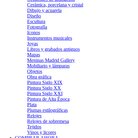
Cerámica, porcelana y cristal
Dibujo y acuarela
Diseño
Escultura
Fotografía
Iconos
Instrumentos musicales
Joyas
Libros y grabados antiguos
Mapas
Meninas Madrid Gallery
Mobiliario y lámparas
Objetos
Obra gráfica
Pintura Siglo XIX
Pintura Siglo XX
Pintura Siglo XXI
Pintura de Alta Época
Plata
Plumas estilográficas
Relojes
Relojes de sobremesa
Tejidos
Vinos y licores
COMPRAR AHORA