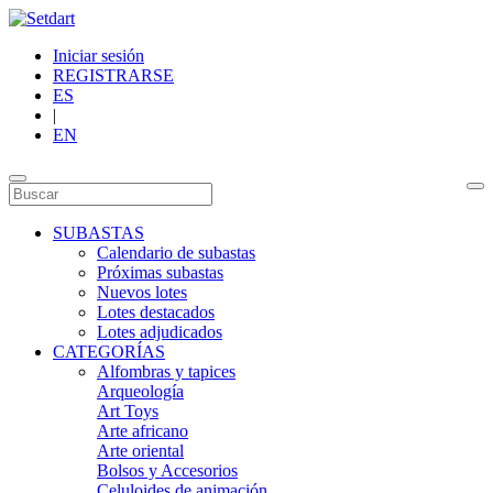
Iniciar sesión
REGISTRARSE
ES
|
EN
SUBASTAS
Calendario de subastas
Próximas subastas
Nuevos lotes
Lotes destacados
Lotes adjudicados
CATEGORÍAS
Alfombras y tapices
Arqueología
Art Toys
Arte africano
Arte oriental
Bolsos y Accesorios
Celuloides de animación