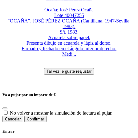
Ocaña; José Pérez Ocaña
Lote 40047255
"OCAÑA", JOSÉ PÉREZ OCAÑA (Cantillana, 1947-Sevilla,
1983).
S/t, 1983.
Acuarela sobre papel.
Presenta dibujo en acuarela y lápiz al dorso.
Firmado y fechado en el ángulo inferior derecho.
Medi...
Va a pujar por un importe de
€
No volver a mostrar la simulación de factura al pujar.
Cancelar
Confirmar
Entrar