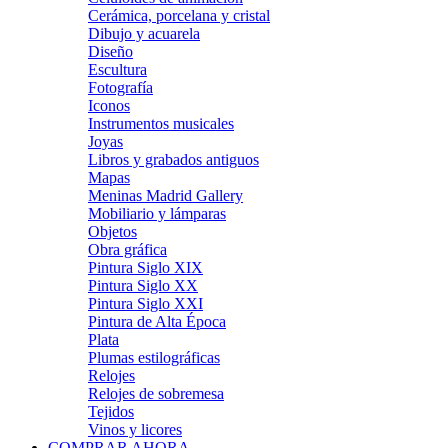
Cerámica, porcelana y cristal
Dibujo y acuarela
Diseño
Escultura
Fotografía
Iconos
Instrumentos musicales
Joyas
Libros y grabados antiguos
Mapas
Meninas Madrid Gallery
Mobiliario y lámparas
Objetos
Obra gráfica
Pintura Siglo XIX
Pintura Siglo XX
Pintura Siglo XXI
Pintura de Alta Época
Plata
Plumas estilográficas
Relojes
Relojes de sobremesa
Tejidos
Vinos y licores
COMPRAR AHORA