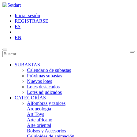
Iniciar sesión
REGISTRARSE
ES
|
EN
SUBASTAS
Calendario de subastas
Próximas subastas
Nuevos lotes
Lotes destacados
Lotes adjudicados
CATEGORÍAS
Alfombras y tapices
Arqueología
Art Toys
Arte africano
Arte oriental
Bolsos y Accesorios
Celuloides de animación