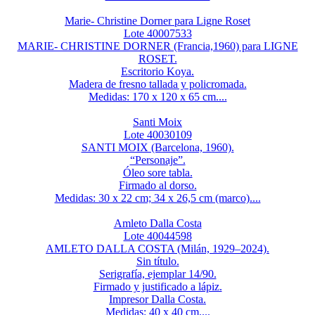
Marie- Christine Dorner para Ligne Roset
Lote 40007533
MARIE- CHRISTINE DORNER (Francia,1960) para LIGNE
ROSET.
Escritorio Koya.
Madera de fresno tallada y policromada.
Medidas: 170 x 120 x 65 cm....
Santi Moix
Lote 40030109
SANTI MOIX (Barcelona, 1960).
“Personaje”.
Óleo sore tabla.
Firmado al dorso.
Medidas: 30 x 22 cm; 34 x 26,5 cm (marco)....
Amleto Dalla Costa
Lote 40044598
AMLETO DALLA COSTA (Milán, 1929–2024).
Sin título.
Serigrafía, ejemplar 14/90.
Firmado y justificado a lápiz.
Impresor Dalla Costa.
Medidas: 40 x 40 cm....