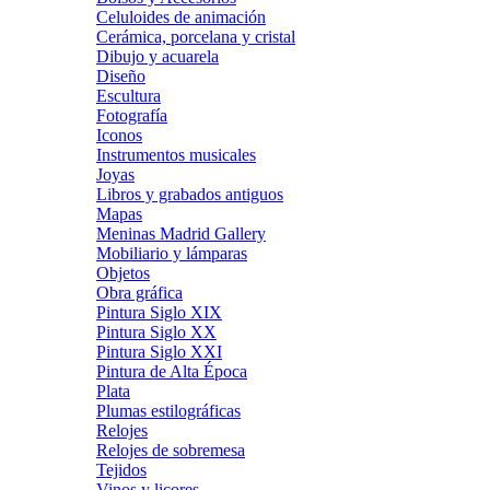
Celuloides de animación
Cerámica, porcelana y cristal
Dibujo y acuarela
Diseño
Escultura
Fotografía
Iconos
Instrumentos musicales
Joyas
Libros y grabados antiguos
Mapas
Meninas Madrid Gallery
Mobiliario y lámparas
Objetos
Obra gráfica
Pintura Siglo XIX
Pintura Siglo XX
Pintura Siglo XXI
Pintura de Alta Época
Plata
Plumas estilográficas
Relojes
Relojes de sobremesa
Tejidos
Vinos y licores