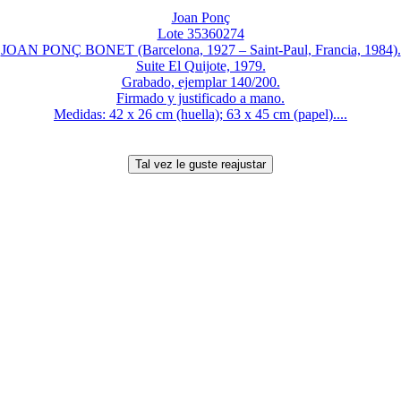
Joan Ponç
Lote 35360274
JOAN PONÇ BONET (Barcelona, 1927 – Saint-Paul, Francia, 1984).
Suite El Quijote, 1979.
Grabado, ejemplar 140/200.
Firmado y justificado a mano.
Medidas: 42 x 26 cm (huella); 63 x 45 cm (papel)....