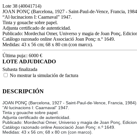
Lote
38
(40041714)
JOAN PONÇ (Barcelona, 1927 - Saint-Paul-de-Vence, Francia, 1984
“Al·lucinacions I: Caarnaval” 1947.
Tinta y gouache sobre papel.
Adjunta certificado de autenticidad.
Publicado: Mordechai Omer, Universo y magia de Joan Ponç, Edicions 
Catálogo razonado online Associació Joan Ponç: n.º 1649.
Medidas: 43 x 56 cm; 68 x 80 cm (con marco).
Última puja::
6000
€
LOTE ADJUDICADO
Subasta finalizada
No mostrar la simulación de factura
DESCRIPCIÓN
JOAN PONÇ (Barcelona, 1927 - Saint-Paul-de-Vence, Francia, 1984)
“Al·lucinacions I: Caarnaval” 1947.
Tinta y gouache sobre papel.
Adjunta certificado de autenticidad.
Publicado: Mordechai Omer, Universo y magia de Joan Ponç, Edicions 
Catálogo razonado online Associació Joan Ponç: n.º 1649.
Medidas: 43 x 56 cm; 68 x 80 cm (con marco).