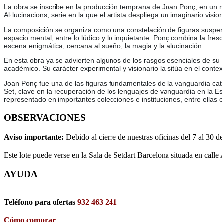
La obra se inscribe en la producción temprana de Joan Ponç, en un m
Al·lucinacions, serie en la que el artista despliega un imaginario visi
La composición se organiza como una constelación de figuras suspendi
espacio mental, entre lo lúdico y lo inquietante. Ponç combina la f
escena enigmática, cercana al sueño, la magia y la alucinación.
En esta obra ya se advierten algunos de los rasgos esenciales de su le
académico. Su carácter experimental y visionario la sitúa en el conte
Joan Ponç fue una de las figuras fundamentales de la vanguardia cat
Set, clave en la recuperación de los lenguajes de vanguardia en la E
representado en importantes colecciones e instituciones, entre ella
OBSERVACIONES
Aviso importante:
Debido al cierre de nuestras oficinas del 7 al 30 d
Este lote puede verse en la Sala de Setdart Barcelona situada en calle
AYUDA
Teléfono para ofertas
932 463 241
Cómo comprar