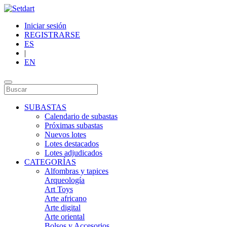
Iniciar sesión
REGISTRARSE
ES
|
EN
SUBASTAS
Calendario de subastas
Próximas subastas
Nuevos lotes
Lotes destacados
Lotes adjudicados
CATEGORÍAS
Alfombras y tapices
Arqueología
Art Toys
Arte africano
Arte digital
Arte oriental
Bolsos y Accesorios