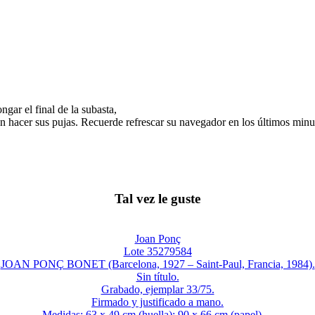
gar el final de la subasta,
n hacer sus pujas. Recuerde refrescar su navegador en los últimos minut
Tal vez le guste
Joan Ponç
Lote 35279584
JOAN PONÇ BONET (Barcelona, 1927 – Saint-Paul, Francia, 1984).
Sin título.
Grabado, ejemplar 33/75.
Firmado y justificado a mano.
Medidas: 63 x 49 cm (huella); 90 x 66 cm (papel)....