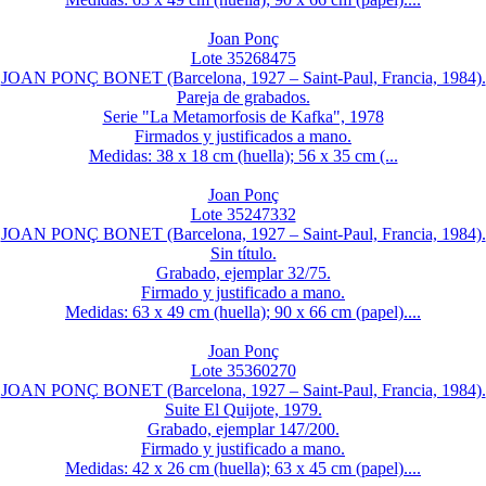
Joan Ponç
Lote 35268475
JOAN PONÇ BONET (Barcelona, 1927 – Saint-Paul, Francia, 1984).
Pareja de grabados.
Serie "La Metamorfosis de Kafka", 1978
Firmados y justificados a mano.
Medidas: 38 x 18 cm (huella); 56 x 35 cm (...
Joan Ponç
Lote 35247332
JOAN PONÇ BONET (Barcelona, 1927 – Saint-Paul, Francia, 1984).
Sin título.
Grabado, ejemplar 32/75.
Firmado y justificado a mano.
Medidas: 63 x 49 cm (huella); 90 x 66 cm (papel)....
Joan Ponç
Lote 35360270
JOAN PONÇ BONET (Barcelona, 1927 – Saint-Paul, Francia, 1984).
Suite El Quijote, 1979.
Grabado, ejemplar 147/200.
Firmado y justificado a mano.
Medidas: 42 x 26 cm (huella); 63 x 45 cm (papel)....