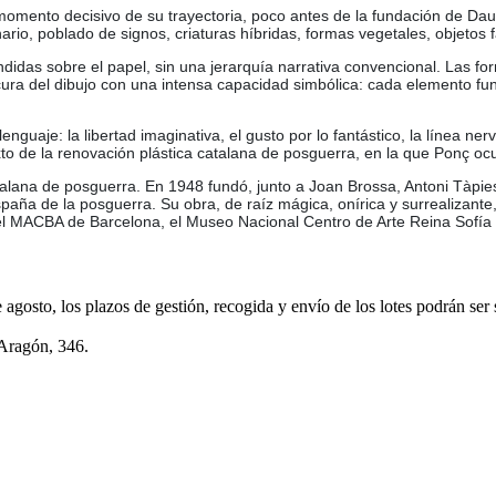
omento decisivo de su trayectoria, poco antes de la fundación de Dau
onario, poblado de signos, criaturas híbridas, formas vegetales, objetos 
das sobre el papel, sin una jerarquía narrativa convencional. Las form
rescura del dibujo con una intensa capacidad simbólica: cada elemento
nguaje: la libertad imaginativa, el gusto por lo fantástico, la línea ne
xto de la renovación plástica catalana de posguerra, en la que Ponç oc
alana de posguerra. En 1948 fundó, junto a Joan Brossa, Antoni Tàpies
spaña de la posguerra. Su obra, de raíz mágica, onírica y surrealizant
s el MACBA de Barcelona, el Museo Nacional Centro de Arte Reina Sofía
e agosto, los plazos de gestión, recogida y envío de los lotes podrán ser
 Aragón, 346.