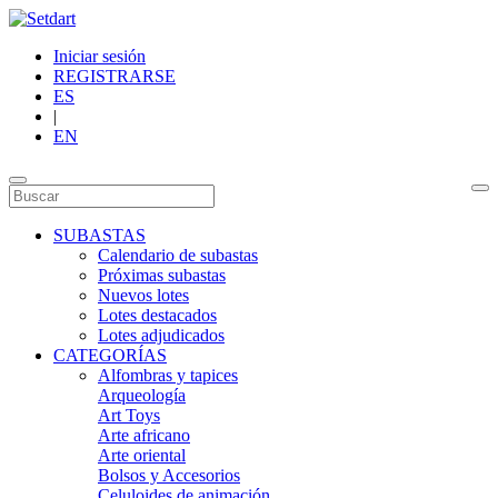
Iniciar sesión
REGISTRARSE
ES
|
EN
SUBASTAS
Calendario de subastas
Próximas subastas
Nuevos lotes
Lotes destacados
Lotes adjudicados
CATEGORÍAS
Alfombras y tapices
Arqueología
Art Toys
Arte africano
Arte oriental
Bolsos y Accesorios
Celuloides de animación