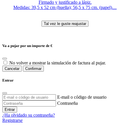
Firmado y justificado a lápiz.
Medidas: 39,5 x 52 cm (huella); 56,5 x 75 cm. (papel)....
Va a pujar por un importe de
€
No volver a mostrar la simulación de factura al pujar.
Cancelar
Confirmar
Entrar
E-mail o código de usuario
Contraseña
Entrar
¿Ha olvidado su contraseña?
Registrarse