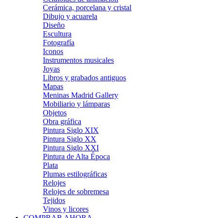
Cerámica, porcelana y cristal
Dibujo y acuarela
Diseño
Escultura
Fotografía
Iconos
Instrumentos musicales
Joyas
Libros y grabados antiguos
Mapas
Meninas Madrid Gallery
Mobiliario y lámparas
Objetos
Obra gráfica
Pintura Siglo XIX
Pintura Siglo XX
Pintura Siglo XXI
Pintura de Alta Época
Plata
Plumas estilográficas
Relojes
Relojes de sobremesa
Tejidos
Vinos y licores
COMPRAR AHORA