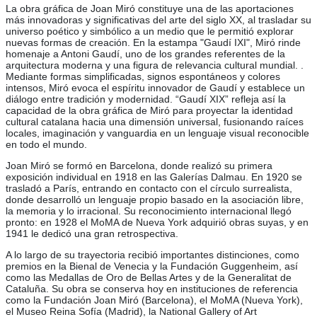
La obra gráfica de Joan Miró constituye una de las aportaciones
más innovadoras y significativas del arte del siglo XX, al trasladar su
universo poético y simbólico a un medio que le permitió explorar
nuevas formas de creación. En la estampa "Gaudí IXI", Miró rinde
homenaje a Antoni Gaudí, uno de los grandes referentes de la
arquitectura moderna y una figura de relevancia cultural mundial. .
Mediante formas simplificadas, signos espontáneos y colores
intensos, Miró evoca el espíritu innovador de Gaudí y establece un
diálogo entre tradición y modernidad. “Gaudí XIX” refleja así la
capacidad de la obra gráfica de Miró para proyectar la identidad
cultural catalana hacia una dimensión universal, fusionando raíces
locales, imaginación y vanguardia en un lenguaje visual reconocible
en todo el mundo.
Joan Miró se formó en Barcelona, donde realizó su primera
exposición individual en 1918 en las Galerías Dalmau. En 1920 se
trasladó a París, entrando en contacto con el círculo surrealista,
donde desarrolló un lenguaje propio basado en la asociación libre,
la memoria y lo irracional. Su reconocimiento internacional llegó
pronto: en 1928 el MoMA de Nueva York adquirió obras suyas, y en
1941 le dedicó una gran retrospectiva.
A lo largo de su trayectoria recibió importantes distinciones, como
premios en la Bienal de Venecia y la Fundación Guggenheim, así
como las Medallas de Oro de Bellas Artes y de la Generalitat de
Cataluña. Su obra se conserva hoy en instituciones de referencia
como la Fundación Joan Miró (Barcelona), el MoMA (Nueva York),
el Museo Reina Sofía (Madrid), la National Gallery of Art