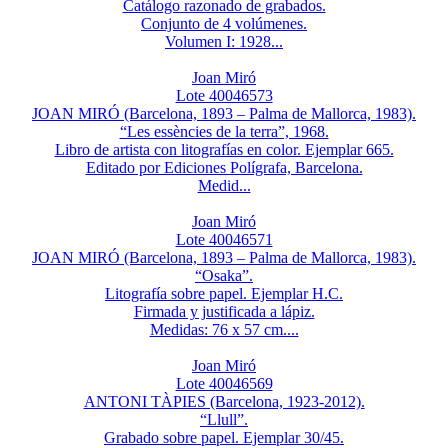
Catálogo razonado de grabados.
Conjunto de 4 volúmenes.
Volumen I: 1928...
Joan Miró
Lote 40046573
JOAN MIRÓ (Barcelona, 1893 – Palma de Mallorca, 1983).
“Les essències de la terra”, 1968.
Libro de artista con litografías en color. Ejemplar 665.
Editado por Ediciones Polígrafa, Barcelona.
Medid...
Joan Miró
Lote 40046571
JOAN MIRÓ (Barcelona, 1893 – Palma de Mallorca, 1983).
“Osaka”.
Litografía sobre papel. Ejemplar H.C.
Firmada y justificada a lápiz.
Medidas: 76 x 57 cm....
Joan Miró
Lote 40046569
ANTONI TÀPIES (Barcelona, 1923-2012).
“Llull”.
Grabado sobre papel. Ejemplar 30/45.