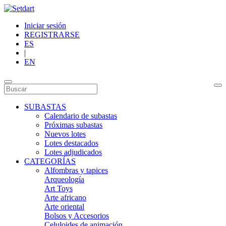
Iniciar sesión
REGISTRARSE
ES
|
EN
SUBASTAS
Calendario de subastas
Próximas subastas
Nuevos lotes
Lotes destacados
Lotes adjudicados
CATEGORÍAS
Alfombras y tapices
Arqueología
Art Toys
Arte africano
Arte oriental
Bolsos y Accesorios
Celuloides de animación