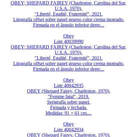
OBEY; SHEPARD FAIREY (Charleston, Carolina del Sur,
U.S.A.,1970).
"Liberté, Egalité, Fraternité”, 2021.
Litografía offset sobre papel grueso color crema moteado.
Firmada en el ángulo inferior derec...
Obey
Lote 40039990
OBEY; SHEPARD FAIREY (Charleston, Carolina del Sur,
U.S.A.,1970).
"Liberté, Egalité, Fraternité”, 2021.
Litografía offset sobre papel grueso color crema moteado.
Firmada en el ángulo inferior derec...
Obey
Lote 40042935
OBEY (Shepard Fairey, Charleston, 1970).
“Femme fatal", 2019.
Serigrafía sobre papel.
Firmada y fechada.
Medidas: 91 × 61 cm....
Obey
Lote 40042934
OBEY (Shepard Fairey, Charleston, 1970).