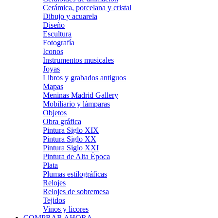
Cerámica, porcelana y cristal
Dibujo y acuarela
Diseño
Escultura
Fotografía
Iconos
Instrumentos musicales
Joyas
Libros y grabados antiguos
Mapas
Meninas Madrid Gallery
Mobiliario y lámparas
Objetos
Obra gráfica
Pintura Siglo XIX
Pintura Siglo XX
Pintura Siglo XXI
Pintura de Alta Época
Plata
Plumas estilográficas
Relojes
Relojes de sobremesa
Tejidos
Vinos y licores
COMPRAR AHORA