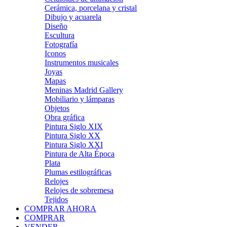
Cerámica, porcelana y cristal
Dibujo y acuarela
Diseño
Escultura
Fotografía
Iconos
Instrumentos musicales
Joyas
Mapas
Meninas Madrid Gallery
Mobiliario y lámparas
Objetos
Obra gráfica
Pintura Siglo XIX
Pintura Siglo XX
Pintura Siglo XXI
Pintura de Alta Época
Plata
Plumas estilográficas
Relojes
Relojes de sobremesa
Tejidos
COMPRAR AHORA
COMPRAR
VENDER