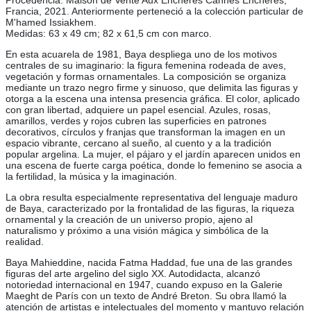
Procedencia: Maison de Vente Aux Enchères Cannes Enchères,
Francia, 2021. Anteriormente perteneció a la colección particular de
M'hamed Issiakhem.
Medidas: 63 x 49 cm; 82 x 61,5 cm con marco.
En esta acuarela de 1981, Baya despliega uno de los motivos
centrales de su imaginario: la figura femenina rodeada de aves,
vegetación y formas ornamentales. La composición se organiza
mediante un trazo negro firme y sinuoso, que delimita las figuras y
otorga a la escena una intensa presencia gráfica. El color, aplicado
con gran libertad, adquiere un papel esencial. Azules, rosas,
amarillos, verdes y rojos cubren las superficies en patrones
decorativos, círculos y franjas que transforman la imagen en un
espacio vibrante, cercano al sueño, al cuento y a la tradición
popular argelina. La mujer, el pájaro y el jardín aparecen unidos en
una escena de fuerte carga poética, donde lo femenino se asocia a
la fertilidad, la música y la imaginación.
La obra resulta especialmente representativa del lenguaje maduro
de Baya, caracterizado por la frontalidad de las figuras, la riqueza
ornamental y la creación de un universo propio, ajeno al
naturalismo y próximo a una visión mágica y simbólica de la
realidad.
Baya Mahieddine, nacida Fatma Haddad, fue una de las grandes
figuras del arte argelino del siglo XX. Autodidacta, alcanzó
notoriedad internacional en 1947, cuando expuso en la Galerie
Maeght de París con un texto de André Breton. Su obra llamó la
atención de artistas e intelectuales del momento y mantuvo relación