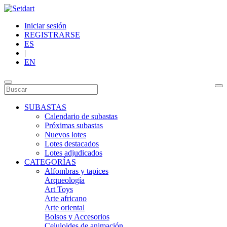
Iniciar sesión
REGISTRARSE
ES
|
EN
SUBASTAS
Calendario de subastas
Próximas subastas
Nuevos lotes
Lotes destacados
Lotes adjudicados
CATEGORÍAS
Alfombras y tapices
Arqueología
Art Toys
Arte africano
Arte oriental
Bolsos y Accesorios
Celuloides de animación