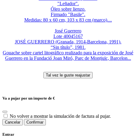
"Leñador".
Óleo sobre lienzo.
Firmado "Basile".
Medidas: 80 x 60 cm, 103 x 83 cm (marco)....
José Guerrero
Lote 40045167
JOSÉ GUERRERO (Granada, 1914-Barcelona, 1991).
“Sin título”, 1981.
Gouache sobre cartel litográfico realizado para la exposición de José
Guerrero en la Fundació Joan Miró, Parc de Montjuïc, Barcelon...
Va a pujar por un importe de
€
No volver a mostrar la simulación de factura al pujar.
Cancelar
Confirmar
Entrar