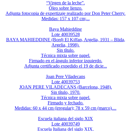
“Virgen de la leche”.
Óleo sobre lienzo.
Adjunta fotocopia de expertizaje realizado por Don Peter Cherry.
Medidas: 157 x 107 cm;...
Baya Mahieddine
Lote 40039528
BAYA MAHIEDDINE (Bordj El Kiffan, Argelia, 1931 – Blida,
Argelia, 1998).
Sin título.
Técnica mixta sobre papel.
Firmado en el ángulo inferior izquierdo.
Adjunta certificado expedido el 19 de dicie...
Joan Pere Viladecans
Lote 40039753
JOAN PERE VILADECANS (Barcelona, 1948).
Sin título, 1970.
Técnica mixta sobre papel.
Firmado y fechado.
Medidas: 60 x 44 cm (irregular); 78 x 59 cm (marco)....
Escuela italiana del siglo XIX
Lote 40039749
Escuela Italiana del siglo XIX.