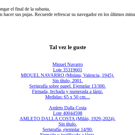
gar el final de la subasta,
n hacer sus pujas. Recuerde refrescar su navegador en los últimos minut
Tal vez le guste
Miquel Navarro
Lote 35319601
MIQUEL NAVARRO (Mislata, Valencia, 1945).
Sin título, 2001.
Serigrafía sobre papel. Ejemplar 13/300.
Firmada, fechada y numerada a lápiz.
Medidas: 65 x 50 cm....
Amleto Dalla Costa
Lote 40044598
AMLETO DALLA COSTA (Milán, 1929–2024).
Sin título.
Serigrafía, ejemplar 14/90.
Firmado y justificado a lápiz.