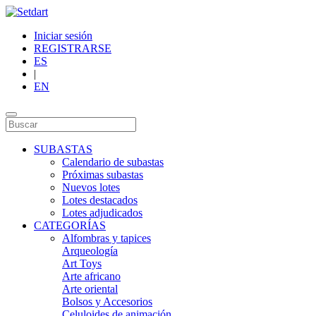
Iniciar sesión
REGISTRARSE
ES
|
EN
SUBASTAS
Calendario de subastas
Próximas subastas
Nuevos lotes
Lotes destacados
Lotes adjudicados
CATEGORÍAS
Alfombras y tapices
Arqueología
Art Toys
Arte africano
Arte oriental
Bolsos y Accesorios
Celuloides de animación