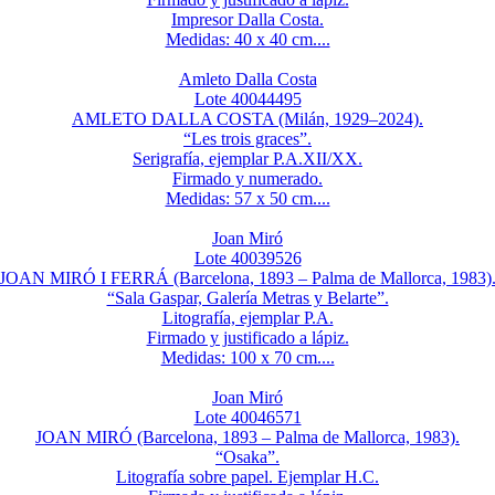
Impresor Dalla Costa.
Medidas: 40 x 40 cm....
Amleto Dalla Costa
Lote 40044495
AMLETO DALLA COSTA (Milán, 1929–2024).
“Les trois graces”.
Serigrafía, ejemplar P.A.XII/XX.
Firmado y numerado.
Medidas: 57 x 50 cm....
Joan Miró
Lote 40039526
JOAN MIRÓ I FERRÁ (Barcelona, 1893 – Palma de Mallorca, 1983)
“Sala Gaspar, Galería Metras y Belarte”.
Litografía, ejemplar P.A.
Firmado y justificado a lápiz.
Medidas: 100 x 70 cm....
Joan Miró
Lote 40046571
JOAN MIRÓ (Barcelona, 1893 – Palma de Mallorca, 1983).
“Osaka”.
Litografía sobre papel. Ejemplar H.C.