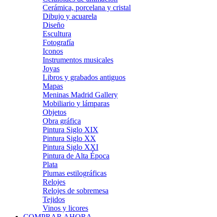
Cerámica, porcelana y cristal
Dibujo y acuarela
Diseño
Escultura
Fotografía
Iconos
Instrumentos musicales
Joyas
Libros y grabados antiguos
Mapas
Meninas Madrid Gallery
Mobiliario y lámparas
Objetos
Obra gráfica
Pintura Siglo XIX
Pintura Siglo XX
Pintura Siglo XXI
Pintura de Alta Época
Plata
Plumas estilográficas
Relojes
Relojes de sobremesa
Tejidos
Vinos y licores
COMPRAR AHORA