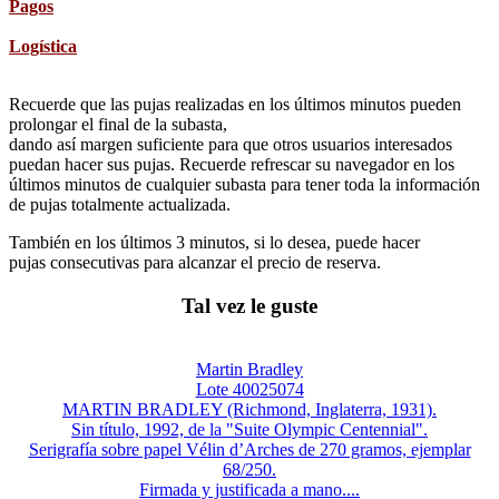
Pagos
Logística
Recuerde que las pujas realizadas en los últimos minutos pueden
prolongar el final de la subasta,
dando así margen suficiente para que otros usuarios interesados
puedan hacer sus pujas. Recuerde refrescar su navegador en los
últimos minutos de cualquier subasta para tener toda la información
de pujas totalmente actualizada.
También en los últimos 3 minutos, si lo desea, puede hacer
pujas consecutivas para alcanzar el precio de reserva.
Tal vez le guste
Martin Bradley
Lote 40025074
MARTIN BRADLEY (Richmond, Inglaterra, 1931).
Sin título, 1992, de la "Suite Olympic Centennial".
Serigrafía sobre papel Vélin d’Arches de 270 gramos, ejemplar
68/250.
Firmada y justificada a mano....