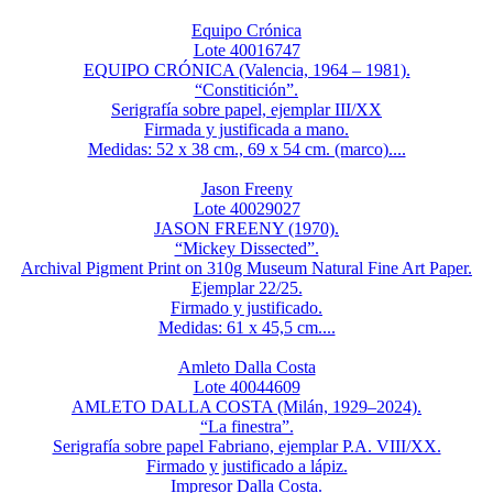
Equipo Crónica
Lote 40016747
EQUIPO CRÓNICA (Valencia, 1964 – 1981).
“Constitición”.
Serigrafía sobre papel, ejemplar III/XX
Firmada y justificada a mano.
Medidas: 52 x 38 cm., 69 x 54 cm. (marco)....
Jason Freeny
Lote 40029027
JASON FREENY (1970).
“Mickey Dissected”.
Archival Pigment Print on 310g Museum Natural Fine Art Paper.
Ejemplar 22/25.
Firmado y justificado.
Medidas: 61 x 45,5 cm....
Amleto Dalla Costa
Lote 40044609
AMLETO DALLA COSTA (Milán, 1929–2024).
“La finestra”.
Serigrafía sobre papel Fabriano, ejemplar P.A. VIII/XX.
Firmado y justificado a lápiz.
Impresor Dalla Costa.