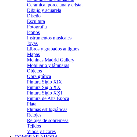
Cerámica, porcelana y cristal
Dibujo y acuarela
Diseño
Escultura
Fotografía
Iconos
Instrumentos musicales
Joyas
Libros y grabados antiguos
Mapas
Meninas Madrid Gallery
Mobiliario y lámparas
Objetos
Obra gráfica
Pintura Siglo XIX
Pintura Siglo XX
Pintura Siglo XXI
Pintura de Alta Época
Plata
Plumas estilográficas
Relojes
Relojes de sobremesa
Tejidos
Vinos y licores
COMPRAR AHORA