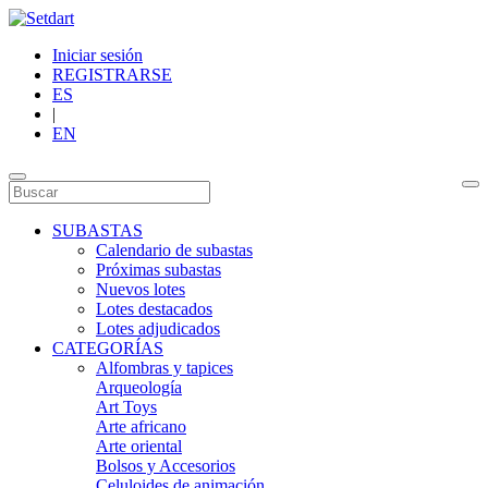
Iniciar sesión
REGISTRARSE
ES
|
EN
SUBASTAS
Calendario de subastas
Próximas subastas
Nuevos lotes
Lotes destacados
Lotes adjudicados
CATEGORÍAS
Alfombras y tapices
Arqueología
Art Toys
Arte africano
Arte oriental
Bolsos y Accesorios
Celuloides de animación