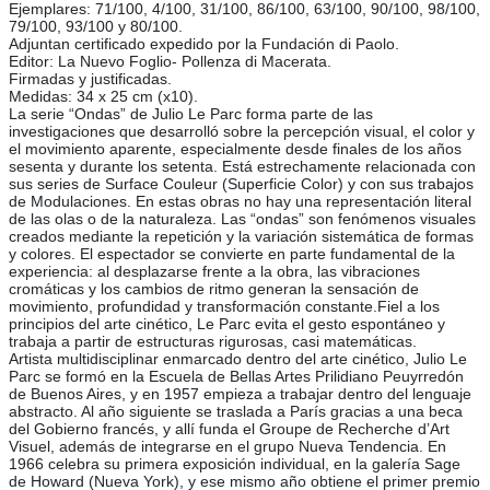
Ejemplares: 71/100, 4/100, 31/100, 86/100, 63/100, 90/100, 98/100,
79/100, 93/100 y 80/100.
Adjuntan certificado expedido por la Fundación di Paolo.
Editor: La Nuevo Foglio- Pollenza di Macerata.
Firmadas y justificadas.
Medidas: 34 x 25 cm (x10).
La serie “Ondas” de Julio Le Parc forma parte de las
investigaciones que desarrolló sobre la percepción visual, el color y
el movimiento aparente, especialmente desde finales de los años
sesenta y durante los setenta. Está estrechamente relacionada con
sus series de Surface Couleur (Superficie Color) y con sus trabajos
de Modulaciones. En estas obras no hay una representación literal
de las olas o de la naturaleza. Las “ondas” son fenómenos visuales
creados mediante la repetición y la variación sistemática de formas
y colores. El espectador se convierte en parte fundamental de la
experiencia: al desplazarse frente a la obra, las vibraciones
cromáticas y los cambios de ritmo generan la sensación de
movimiento, profundidad y transformación constante.Fiel a los
principios del arte cinético, Le Parc evita el gesto espontáneo y
trabaja a partir de estructuras rigurosas, casi matemáticas.
Artista multidisciplinar enmarcado dentro del arte cinético, Julio Le
Parc se formó en la Escuela de Bellas Artes Prilidiano Peuyrredón
de Buenos Aires, y en 1957 empieza a trabajar dentro del lenguaje
abstracto. Al año siguiente se traslada a París gracias a una beca
del Gobierno francés, y allí funda el Groupe de Recherche d’Art
Visuel, además de integrarse en el grupo Nueva Tendencia. En
1966 celebra su primera exposición individual, en la galería Sage
de Howard (Nueva York), y ese mismo año obtiene el primer premio