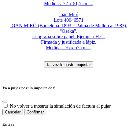
Medidas: 72 x 61,5 cm....
Joan Miró
Lote 40046571
JOAN MIRÓ (Barcelona, 1893 – Palma de Mallorca, 1983).
“Osaka”.
Litografía sobre papel. Ejemplar H.C.
Firmada y justificada a lápiz.
Medidas: 76 x 57 cm....
Va a pujar por un importe de
€
No volver a mostrar la simulación de factura al pujar.
Cancelar
Confirmar
Entrar