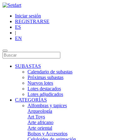
Iniciar sesión
REGISTRARSE
ES
|
EN
SUBASTAS
Calendario de subastas
Próximas subastas
Nuevos lotes
Lotes destacados
Lotes adjudicados
CATEGORÍAS
Alfombras y tapices
Arqueología
Art Toys
Arte africano
Arte oriental
Bolsos y Accesorios
Celuloides de animación