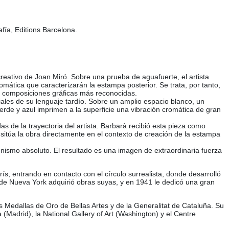
fía, Editions Barcelona.
eativo de Joan Miró. Sobre una prueba de aguafuerte, el artista
omática que caracterizarán la estampa posterior. Se trata, por tanto,
us composiciones gráficas más reconocidas.
iales de su lenguaje tardío. Sobre un amplio espacio blanco, un
verde y azul imprimen a la superficie una vibración cromática de gran
 de la trayectoria del artista. Barbarà recibió esta pieza como
sitúa la obra directamente en el contexto de creación de la estampa
gonismo absoluto. El resultado es una imagen de extraordinaria fuerza
s, entrando en contacto con el círculo surrealista, donde desarrolló
A de Nueva York adquirió obras suyas, y en 1941 le dedicó una gran
s Medallas de Oro de Bellas Artes y de la Generalitat de Cataluña. Su
Madrid), la National Gallery of Art (Washington) y el Centre