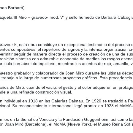
Joan Barbará).
Maqueta III Miró – gravado- mod. V” y sello húmedo de Barbará Calcogra
veur 5, esta obra constituye un excepcional testimonio del proceso cr
ntos compositivos, el repertorio de signos y la intensa organización cr
 permitir seguir de manera directa el proceso de creación de una de s
omposición sintetiza con admirable economía de medios los rasgos esenc
icula con absoluto equilibrio, mientras los acentos de rojo, amarillo, 
maestro grabador y colaborador de Joan Miró durante las últimas décadas
trabajo a lo largo de numerosos proyectos gráficos. Esta procedencia 
s años de Miró, cuando el vacío, el gesto y el color adquieren un prota
de a una refinada construcción visual.
 individual en 1918 en las Galerías Dalmau. En 1920 se trasladó a Parí
racional. Su reconocimiento internacional llegó pronto: en 1928 el MoM
premios en la Bienal de Venecia y la Fundación Guggenheim, así como la
n Joan Miró (Barcelona), el MoMA (Nueva York), el Museo Reina Sofía (