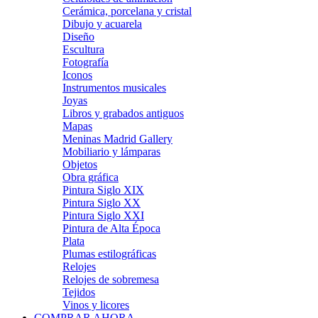
Cerámica, porcelana y cristal
Dibujo y acuarela
Diseño
Escultura
Fotografía
Iconos
Instrumentos musicales
Joyas
Libros y grabados antiguos
Mapas
Meninas Madrid Gallery
Mobiliario y lámparas
Objetos
Obra gráfica
Pintura Siglo XIX
Pintura Siglo XX
Pintura Siglo XXI
Pintura de Alta Época
Plata
Plumas estilográficas
Relojes
Relojes de sobremesa
Tejidos
Vinos y licores
COMPRAR AHORA