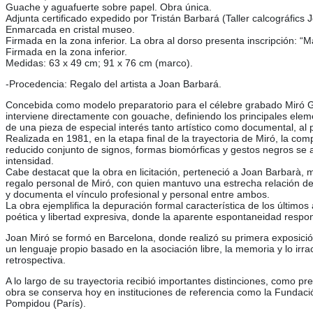
Guache y aguafuerte sobre papel. Obra única.
Adjunta certificado expedido por Tristán Barbará (Taller calcográfics 
Enmarcada en cristal museo.
Firmada en la zona inferior. La obra al dorso presenta inscripción: “
Firmada en la zona inferior.
Medidas: 63 x 49 cm; 91 x 76 cm (marco).
-Procedencia: Regalo del artista a Joan Barbará.
Concebida como modelo preparatorio para el célebre grabado Miró Gra
interviene directamente con gouache, definiendo los principales eleme
de una pieza de especial interés tanto artístico como documental, al
Realizada en 1981, en la etapa final de la trayectoria de Miró, la c
reducido conjunto de signos, formas biomórficas y gestos negros se art
intensidad.
Cabe destacat que la obra en licitación, perteneció a Joan Barbarà, 
regalo personal de Miró, con quien mantuvo una estrecha relación de 
y documenta el vínculo profesional y personal entre ambos.
La obra ejemplifica la depuración formal característica de los último
poética y libertad expresiva, donde la aparente espontaneidad respon
Joan Miró se formó en Barcelona, donde realizó su primera exposición
un lenguaje propio basado en la asociación libre, la memoria y lo ir
retrospectiva.
A lo largo de su trayectoria recibió importantes distinciones, como 
obra se conserva hoy en instituciones de referencia como la Fundació
Pompidou (París).