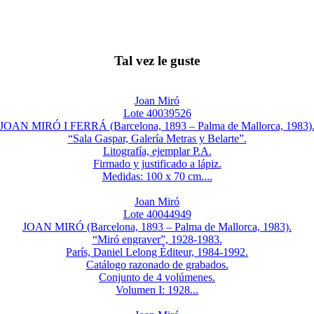
Tal vez le guste
Joan Miró
Lote 40039526
JOAN MIRÓ I FERRÁ (Barcelona, 1893 – Palma de Mallorca, 1983)
“Sala Gaspar, Galería Metras y Belarte”.
Litografía, ejemplar P.A.
Firmado y justificado a lápiz.
Medidas: 100 x 70 cm....
Joan Miró
Lote 40044949
JOAN MIRÓ (Barcelona, 1893 – Palma de Mallorca, 1983).
“Miró engraver”, 1928-1983.
París, Daniel Lelong Éditeur, 1984-1992.
Catálogo razonado de grabados.
Conjunto de 4 volúmenes.
Volumen I: 1928...