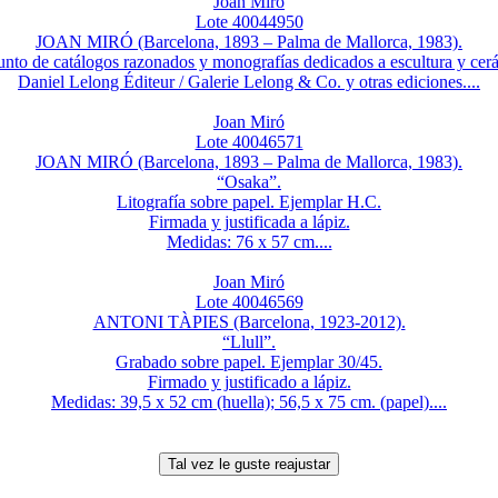
Joan Miró
Lote 40044950
JOAN MIRÓ (Barcelona, 1893 – Palma de Mallorca, 1983).
nto de catálogos razonados y monografías dedicados a escultura y cer
Daniel Lelong Éditeur / Galerie Lelong & Co. y otras ediciones....
Joan Miró
Lote 40046571
JOAN MIRÓ (Barcelona, 1893 – Palma de Mallorca, 1983).
“Osaka”.
Litografía sobre papel. Ejemplar H.C.
Firmada y justificada a lápiz.
Medidas: 76 x 57 cm....
Joan Miró
Lote 40046569
ANTONI TÀPIES (Barcelona, 1923-2012).
“Llull”.
Grabado sobre papel. Ejemplar 30/45.
Firmado y justificado a lápiz.
Medidas: 39,5 x 52 cm (huella); 56,5 x 75 cm. (papel)....