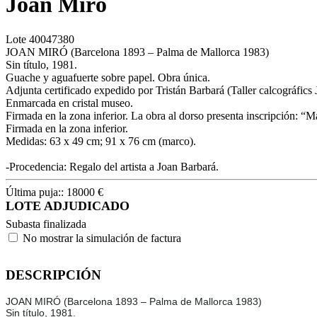
Joan Miró
Lote
40047380
JOAN MIRÓ (Barcelona 1893 – Palma de Mallorca 1983)
Sin título, 1981.
Guache y aguafuerte sobre papel. Obra única.
Adjunta certificado expedido por Tristán Barbará (Taller calcográfics
Enmarcada en cristal museo.
Firmada en la zona inferior. La obra al dorso presenta inscripción: 
Firmada en la zona inferior.
Medidas: 63 x 49 cm; 91 x 76 cm (marco).
-Procedencia: Regalo del artista a Joan Barbará.
Última puja::
18000
€
LOTE ADJUDICADO
Subasta finalizada
No mostrar la simulación de factura
DESCRIPCIÓN
JOAN MIRÓ (Barcelona 1893 – Palma de Mallorca 1983)
Sin título, 1981.