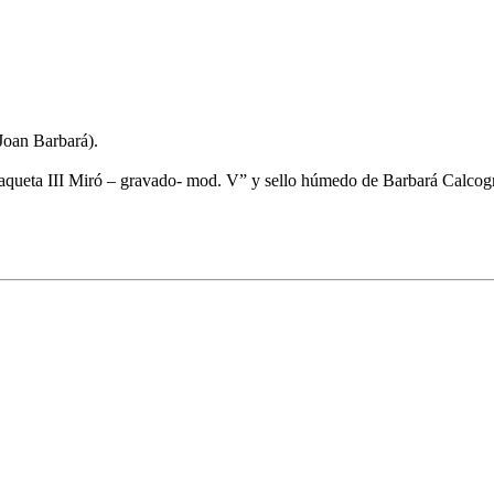
 Joan Barbará).
“Maqueta III Miró – gravado- mod. V” y sello húmedo de Barbará Calcogr