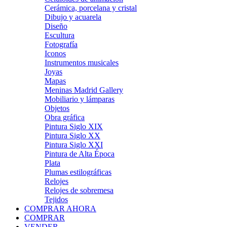
Cerámica, porcelana y cristal
Dibujo y acuarela
Diseño
Escultura
Fotografía
Iconos
Instrumentos musicales
Joyas
Mapas
Meninas Madrid Gallery
Mobiliario y lámparas
Objetos
Obra gráfica
Pintura Siglo XIX
Pintura Siglo XX
Pintura Siglo XXI
Pintura de Alta Época
Plata
Plumas estilográficas
Relojes
Relojes de sobremesa
Tejidos
COMPRAR AHORA
COMPRAR
VENDER