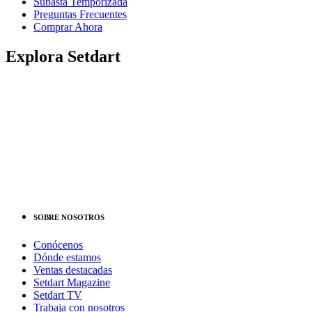
Subasta Temporizada
Preguntas Frecuentes
Comprar Ahora
Explora Setdart
Dónde estamos
Conócenos
Contacta con nosotros
Cómo comprar
Cómo vender
Ventas destacadas
Logística
Prensa
Trabaja con nosotros
SOBRE NOSOTROS
Conócenos
Dónde estamos
Ventas destacadas
Setdart Magazine
Setdart TV
Trabaja con nosotros