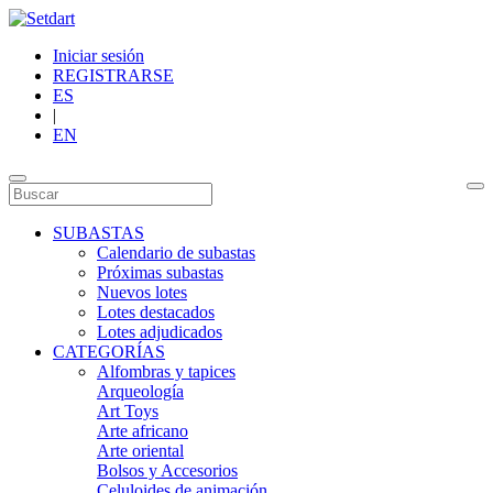
Iniciar sesión
REGISTRARSE
ES
|
EN
SUBASTAS
Calendario de subastas
Próximas subastas
Nuevos lotes
Lotes destacados
Lotes adjudicados
CATEGORÍAS
Alfombras y tapices
Arqueología
Art Toys
Arte africano
Arte oriental
Bolsos y Accesorios
Celuloides de animación