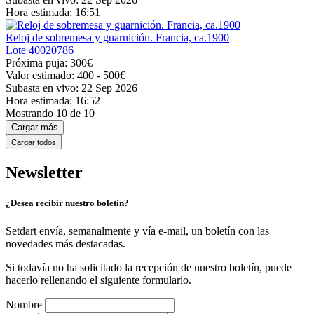
Hora estimada:
16:51
Reloj de sobremesa y guarnición. Francia, ca.1900
Lote
40020786
Próxima puja:
300€
Valor estimado:
400 - 500
€
Subasta en vivo:
22 Sep 2026
Hora estimada:
16:52
Mostrando
10
de
10
Cargar más
Cargar todos
Newsletter
¿Desea recibir nuestro boletín?
Setdart envía, semanalmente y vía e-mail, un boletín con las
novedades más destacadas.
Si todavía no ha solicitado la recepción de nuestro boletín, puede
hacerlo rellenando el siguiente formulario.
Nombre