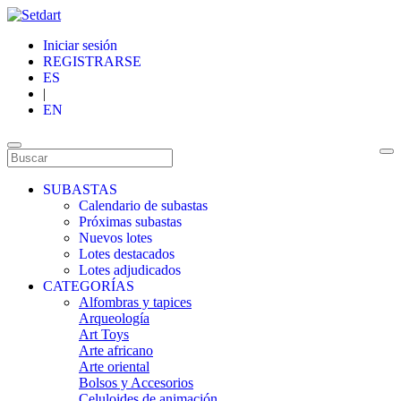
Iniciar sesión
REGISTRARSE
ES
|
EN
SUBASTAS
Calendario de subastas
Próximas subastas
Nuevos lotes
Lotes destacados
Lotes adjudicados
CATEGORÍAS
Alfombras y tapices
Arqueología
Art Toys
Arte africano
Arte oriental
Bolsos y Accesorios
Celuloides de animación