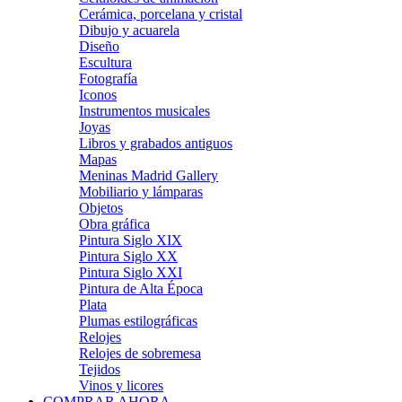
Cerámica, porcelana y cristal
Dibujo y acuarela
Diseño
Escultura
Fotografía
Iconos
Instrumentos musicales
Joyas
Libros y grabados antiguos
Mapas
Meninas Madrid Gallery
Mobiliario y lámparas
Objetos
Obra gráfica
Pintura Siglo XIX
Pintura Siglo XX
Pintura Siglo XXI
Pintura de Alta Época
Plata
Plumas estilográficas
Relojes
Relojes de sobremesa
Tejidos
Vinos y licores
COMPRAR AHORA