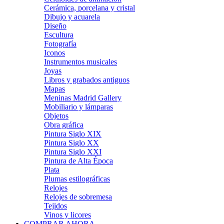
Cerámica, porcelana y cristal
Dibujo y acuarela
Diseño
Escultura
Fotografía
Iconos
Instrumentos musicales
Joyas
Libros y grabados antiguos
Mapas
Meninas Madrid Gallery
Mobiliario y lámparas
Objetos
Obra gráfica
Pintura Siglo XIX
Pintura Siglo XX
Pintura Siglo XXI
Pintura de Alta Época
Plata
Plumas estilográficas
Relojes
Relojes de sobremesa
Tejidos
Vinos y licores
COMPRAR AHORA