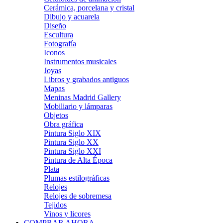
Cerámica, porcelana y cristal
Dibujo y acuarela
Diseño
Escultura
Fotografía
Iconos
Instrumentos musicales
Joyas
Libros y grabados antiguos
Mapas
Meninas Madrid Gallery
Mobiliario y lámparas
Objetos
Obra gráfica
Pintura Siglo XIX
Pintura Siglo XX
Pintura Siglo XXI
Pintura de Alta Época
Plata
Plumas estilográficas
Relojes
Relojes de sobremesa
Tejidos
Vinos y licores
COMPRAR AHORA