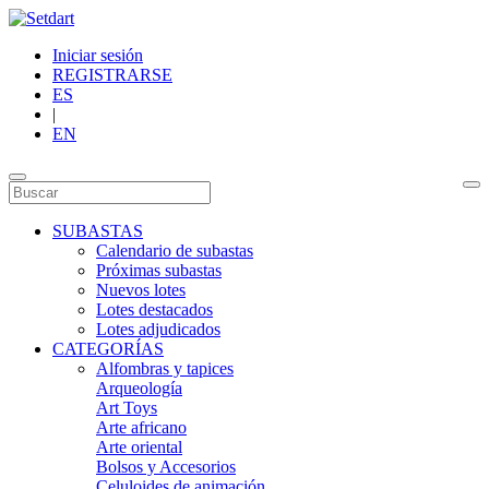
Iniciar sesión
REGISTRARSE
ES
|
EN
SUBASTAS
Calendario de subastas
Próximas subastas
Nuevos lotes
Lotes destacados
Lotes adjudicados
CATEGORÍAS
Alfombras y tapices
Arqueología
Art Toys
Arte africano
Arte oriental
Bolsos y Accesorios
Celuloides de animación