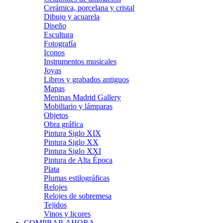
Cerámica, porcelana y cristal
Dibujo y acuarela
Diseño
Escultura
Fotografía
Iconos
Instrumentos musicales
Joyas
Libros y grabados antiguos
Mapas
Meninas Madrid Gallery
Mobiliario y lámparas
Objetos
Obra gráfica
Pintura Siglo XIX
Pintura Siglo XX
Pintura Siglo XXI
Pintura de Alta Época
Plata
Plumas estilográficas
Relojes
Relojes de sobremesa
Tejidos
Vinos y licores
COMPRAR AHORA