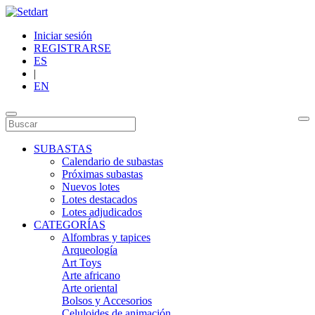
Iniciar sesión
REGISTRARSE
ES
|
EN
SUBASTAS
Calendario de subastas
Próximas subastas
Nuevos lotes
Lotes destacados
Lotes adjudicados
CATEGORÍAS
Alfombras y tapices
Arqueología
Art Toys
Arte africano
Arte oriental
Bolsos y Accesorios
Celuloides de animación