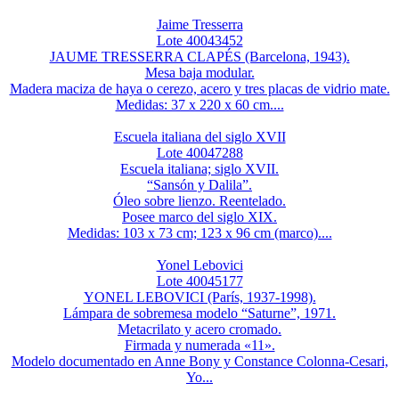
Jaime Tresserra
Lote 40043452
JAUME TRESSERRA CLAPÉS (Barcelona, 1943).
Mesa baja modular.
Madera maciza de haya o cerezo, acero y tres placas de vidrio mate.
Medidas: 37 x 220 x 60 cm....
Escuela italiana del siglo XVII
Lote 40047288
Escuela italiana; siglo XVII.
“Sansón y Dalila”.
Óleo sobre lienzo. Reentelado.
Posee marco del siglo XIX.
Medidas: 103 x 73 cm; 123 x 96 cm (marco)....
Yonel Lebovici
Lote 40045177
YONEL LEBOVICI (París, 1937-1998).
Lámpara de sobremesa modelo “Saturne”, 1971.
Metacrilato y acero cromado.
Firmada y numerada «11».
Modelo documentado en Anne Bony y Constance Colonna-Cesari,
Yo...