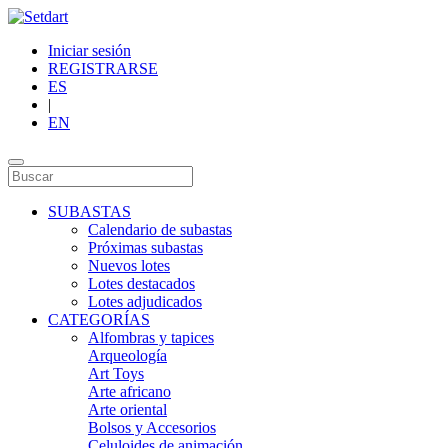
Iniciar sesión
REGISTRARSE
ES
|
EN
SUBASTAS
Calendario de subastas
Próximas subastas
Nuevos lotes
Lotes destacados
Lotes adjudicados
CATEGORÍAS
Alfombras y tapices
Arqueología
Art Toys
Arte africano
Arte oriental
Bolsos y Accesorios
Celuloides de animación