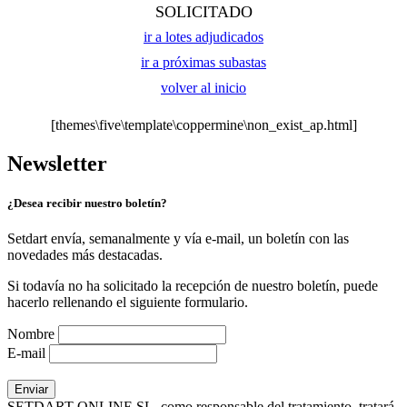
SOLICITADO
ir a lotes adjudicados
ir a próximas subastas
volver al inicio
[themes\five\template\coppermine\non_exist_ap.html]
Newsletter
¿Desea recibir nuestro boletín?
Setdart envía, semanalmente y vía e-mail, un boletín con las
novedades más destacadas.
Si todavía no ha solicitado la recepción de nuestro boletín, puede
hacerlo rellenando el siguiente formulario.
Nombre
E-mail
SETDART ONLINE SL, como responsable del tratamiento, tratará