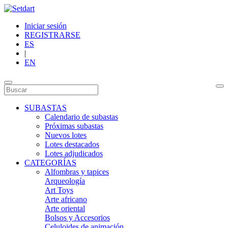
Iniciar sesión
REGISTRARSE
ES
|
EN
SUBASTAS
Calendario de subastas
Próximas subastas
Nuevos lotes
Lotes destacados
Lotes adjudicados
CATEGORÍAS
Alfombras y tapices
Arqueología
Art Toys
Arte africano
Arte oriental
Bolsos y Accesorios
Celuloides de animación