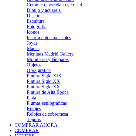
Cerámica, porcelana y cristal
Dibujo y acuarela
Diseño
Escultura
Fotografía
Iconos
Instrumentos musicales
Joyas
Mapas
Meninas Madrid Gallery
Mobiliario y lámparas
Objetos
Obra gráfica
Pintura Siglo XIX
Pintura Siglo XX
Pintura Siglo XXI
Pintura de Alta Época
Plata
Plumas estilográficas
Relojes
Relojes de sobremesa
Tejidos
COMPRAR AHORA
COMPRAR
VENDER