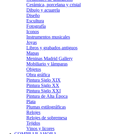
Cerámica, porcelana y cristal
Dibujo y acuarela
Diseño
Escultura
Fotografía
Iconos
Instrumentos musicales
Joyas
Libros y grabados antiguos
Mapas
Meninas Madrid Gallery
Mobiliario y lámparas
Objetos
Obra gráfica
Pintura Siglo XIX
Pintura Siglo XX
Pintura Siglo XXI
Pintura de Alta Época
Plata
Plumas estilográficas
Relojes
Relojes de sobremesa
Tejidos
Vinos y licores
COMPRAR AHORA