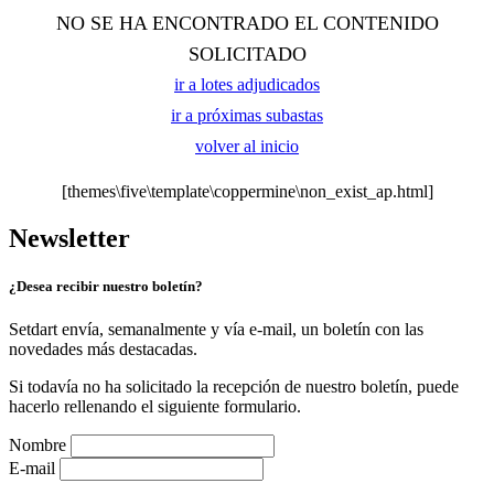
NO SE HA ENCONTRADO EL CONTENIDO
SOLICITADO
ir a lotes adjudicados
ir a próximas subastas
volver al inicio
[themes\five\template\coppermine\non_exist_ap.html]
Newsletter
¿Desea recibir nuestro boletín?
Setdart envía, semanalmente y vía e-mail, un boletín con las
novedades más destacadas.
Si todavía no ha solicitado la recepción de nuestro boletín, puede
hacerlo rellenando el siguiente formulario.
Nombre
E-mail