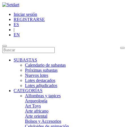
Iniciar sesión
REGISTRARSE
ES
|
EN
SUBASTAS
Calendario de subastas
Próximas subastas
Nuevos lotes
Lotes destacados
Lotes adjudicados
CATEGORÍAS
Alfombras y tapices
Arqueología
Art Toys
Arte africano
Arte oriental
Bolsos y Accesorios
Celuloides de animación