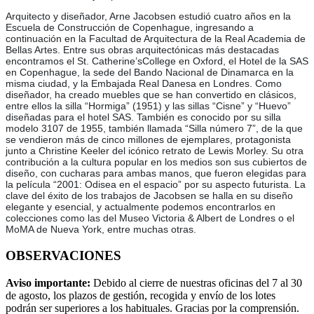
Arquitecto y diseñador, Arne Jacobsen estudió cuatro años en la
Escuela de Construcción de Copenhague, ingresando a
continuación en la Facultad de Arquitectura de la Real Academia de
Bellas Artes. Entre sus obras arquitectónicas más destacadas
encontramos el St. Catherine’sCollege en Oxford, el Hotel de la SAS
en Copenhague, la sede del Bando Nacional de Dinamarca en la
misma ciudad, y la Embajada Real Danesa en Londres. Como
diseñador, ha creado muebles que se han convertido en clásicos,
entre ellos la silla “Hormiga” (1951) y las sillas “Cisne” y “Huevo”
diseñadas para el hotel SAS. También es conocido por su silla
modelo 3107 de 1955, también llamada “Silla número 7”, de la que
se vendieron más de cinco millones de ejemplares, protagonista
junto a Christine Keeler del icónico retrato de Lewis Morley. Su otra
contribución a la cultura popular en los medios son sus cubiertos de
diseño, con cucharas para ambas manos, que fueron elegidas para
la película “2001: Odisea en el espacio” por su aspecto futurista. La
clave del éxito de los trabajos de Jacobsen se halla en su diseño
elegante y esencial, y actualmente podemos encontrarlos en
colecciones como las del Museo Victoria & Albert de Londres o el
MoMA de Nueva York, entre muchas otras.
OBSERVACIONES
Aviso importante:
Debido al cierre de nuestras oficinas del 7 al 30
de agosto, los plazos de gestión, recogida y envío de los lotes
podrán ser superiores a los habituales. Gracias por la comprensión.