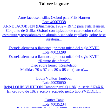
Tal vez le guste
Arne Jacobsen, sillas Oxford para Fritz Hansen
Lote 40003338
ARNE JACOBSEN (Dinamarca, 1902 – 1971) para Fritz Hansen.
Conjunto de 6 sillas Oxford con tapizado de cuero color coñac,
estructura y reposabrazos de aluminio satinado cepillado, sobre base
giratoria...
Escuela alemana o flamenca; primera mitad del siglo XVIII.
Lote 40023298
Escuela alemana o flamenca; primera mitad del siglo XVIII.
“Retrato de infante”.
Óleo sobre lienzo. Reentelado.
Medidas: 70 x 57 cm; 80 x 68 cm (marco)....
Louis Vuitton Tambour
Lote 40035050
Reloj LOUIS VUITTON Tambour, ref. Q118N, n. serie SI74XX.
En oro rojo de 18k y acero y acabado negro tipo PVD/DLC...
Cartier Tank
Lote 40035234