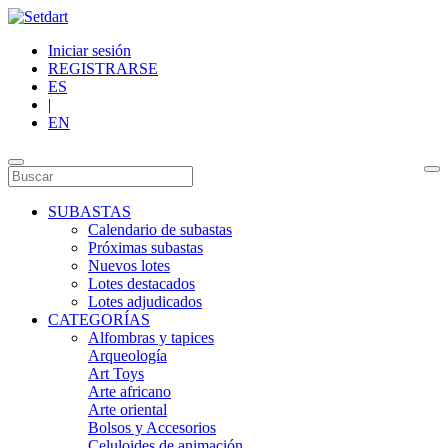
Iniciar sesión
REGISTRARSE
ES
|
EN
SUBASTAS
Calendario de subastas
Próximas subastas
Nuevos lotes
Lotes destacados
Lotes adjudicados
CATEGORÍAS
Alfombras y tapices
Arqueología
Art Toys
Arte africano
Arte oriental
Bolsos y Accesorios
Celuloides de animación