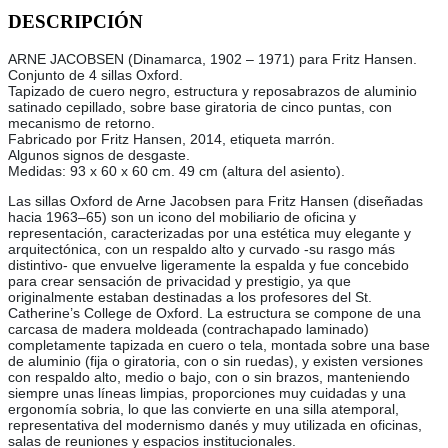
DESCRIPCIÓN
ARNE JACOBSEN (Dinamarca, 1902 – 1971) para Fritz Hansen.
Conjunto de 4 sillas Oxford.
Tapizado de cuero negro, estructura y reposabrazos de aluminio
satinado cepillado, sobre base giratoria de cinco puntas, con
mecanismo de retorno.
Fabricado por Fritz Hansen, 2014, etiqueta marrón.
Algunos signos de desgaste.
Medidas: 93 x 60 x 60 cm. 49 cm (altura del asiento).
Las sillas Oxford de Arne Jacobsen para Fritz Hansen (diseñadas
hacia 1963–65) son un icono del mobiliario de oficina y
representación, caracterizadas por una estética muy elegante y
arquitectónica, con un respaldo alto y curvado -su rasgo más
distintivo- que envuelve ligeramente la espalda y fue concebido
para crear sensación de privacidad y prestigio, ya que
originalmente estaban destinadas a los profesores del St.
Catherine’s College de Oxford. La estructura se compone de una
carcasa de madera moldeada (contrachapado laminado)
completamente tapizada en cuero o tela, montada sobre una base
de aluminio (fija o giratoria, con o sin ruedas), y existen versiones
con respaldo alto, medio o bajo, con o sin brazos, manteniendo
siempre unas líneas limpias, proporciones muy cuidadas y una
ergonomía sobria, lo que las convierte en una silla atemporal,
representativa del modernismo danés y muy utilizada en oficinas,
salas de reuniones y espacios institucionales.