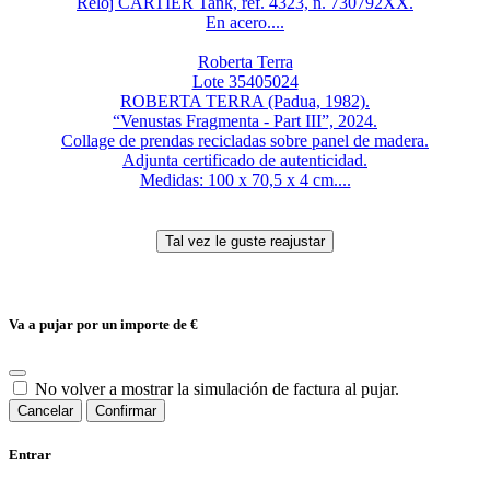
Reloj CARTIER Tank, ref. 4323, n. 730792XX.
En acero....
Roberta Terra
Lote 35405024
ROBERTA TERRA (Padua, 1982).
“Venustas Fragmenta - Part III”, 2024.
Collage de prendas recicladas sobre panel de madera.
Adjunta certificado de autenticidad.
Medidas: 100 x 70,5 x 4 cm....
Va a pujar por un importe de
€
No volver a mostrar la simulación de factura al pujar.
Cancelar
Confirmar
Entrar