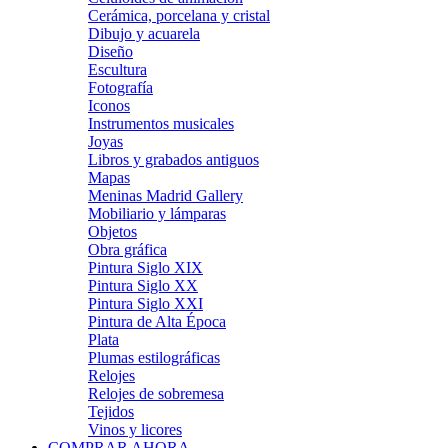
Cerámica, porcelana y cristal
Dibujo y acuarela
Diseño
Escultura
Fotografía
Iconos
Instrumentos musicales
Joyas
Libros y grabados antiguos
Mapas
Meninas Madrid Gallery
Mobiliario y lámparas
Objetos
Obra gráfica
Pintura Siglo XIX
Pintura Siglo XX
Pintura Siglo XXI
Pintura de Alta Época
Plata
Plumas estilográficas
Relojes
Relojes de sobremesa
Tejidos
Vinos y licores
COMPRAR AHORA