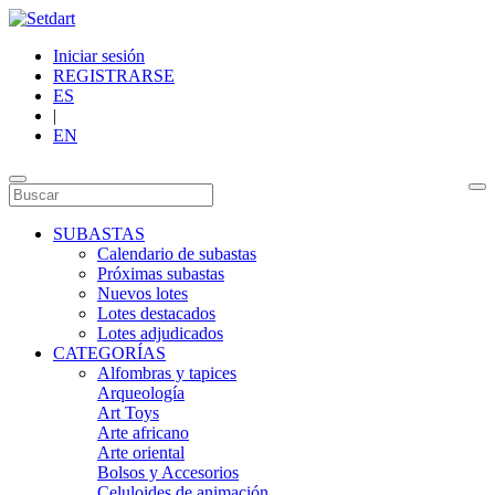
Iniciar sesión
REGISTRARSE
ES
|
EN
SUBASTAS
Calendario de subastas
Próximas subastas
Nuevos lotes
Lotes destacados
Lotes adjudicados
CATEGORÍAS
Alfombras y tapices
Arqueología
Art Toys
Arte africano
Arte oriental
Bolsos y Accesorios
Celuloides de animación