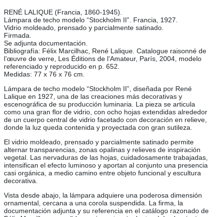
RENÉ LALIQUE (Francia, 1860-1945).
Lámpara de techo modelo “Stockholm II”. Francia, 1927.
Vidrio moldeado, prensado y parcialmente satinado.
Firmada.
Se adjunta documentación.
Bibliografía: Félix Marcilhac, René Lalique. Catalogue raisonné de
l’œuvre de verre, Les Éditions de l’Amateur, París, 2004, modelo
referenciado y reproducido en p. 652.
Medidas: 77 x 76 x 76 cm.
Lámpara de techo modelo “Stockholm II”, diseñada por René
Lalique en 1927, una de las creaciones más decorativas y
escenográfica de su producción luminaria. La pieza se articula
como una gran flor de vidrio, con ocho hojas extendidas alrededor
de un cuerpo central de vidrio facetado con decoración en relieve,
donde la luz queda contenida y proyectada con gran sutileza.
El vidrio moldeado, prensado y parcialmente satinado permite
alternar transparencias, zonas opalinas y relieves de inspiración
vegetal. Las nervaduras de las hojas, cuidadosamente trabajadas,
intensifican el efecto luminoso y aportan al conjunto una presencia
casi orgánica, a medio camino entre objeto funcional y escultura
decorativa.
Vista desde abajo, la lámpara adquiere una poderosa dimensión
ornamental, cercana a una corola suspendida. La firma, la
documentación adjunta y su referencia en el catálogo razonado de