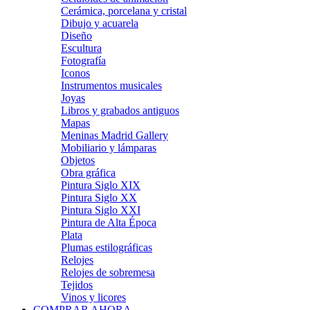
Cerámica, porcelana y cristal
Dibujo y acuarela
Diseño
Escultura
Fotografía
Iconos
Instrumentos musicales
Joyas
Libros y grabados antiguos
Mapas
Meninas Madrid Gallery
Mobiliario y lámparas
Objetos
Obra gráfica
Pintura Siglo XIX
Pintura Siglo XX
Pintura Siglo XXI
Pintura de Alta Época
Plata
Plumas estilográficas
Relojes
Relojes de sobremesa
Tejidos
Vinos y licores
COMPRAR AHORA