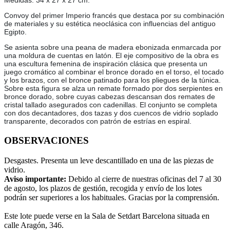
Medidas: 34 x 27 x 27 cm.
Convoy del primer Imperio francés que destaca por su combinación
de materiales y su estética neoclásica con influencias del antiguo
Egipto.
Se asienta sobre una peana de madera ebonizada enmarcada por
una moldura de cuentas en latón. El eje compositivo de la obra es
una escultura femenina de inspiración clásica que presenta un
juego cromático al combinar el bronce dorado en el torso, el tocado
y los brazos, con el bronce patinado para los pliegues de la túnica.
Sobre esta figura se alza un remate formado por dos serpientes en
bronce dorado, sobre cuyas cabezas descansan dos remates de
cristal tallado asegurados con cadenillas. El conjunto se completa
con dos decantadores, dos tazas y dos cuencos de vidrio soplado
transparente, decorados con patrón de estrías en espiral.
OBSERVACIONES
Desgastes. Presenta un leve descantillado en una de las piezas de
vidrio.
Aviso importante:
Debido al cierre de nuestras oficinas del 7 al 30
de agosto, los plazos de gestión, recogida y envío de los lotes
podrán ser superiores a los habituales. Gracias por la comprensión.
Este lote puede verse en la Sala de Setdart Barcelona situada en
calle Aragón, 346.