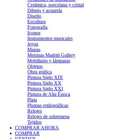
Cerámica, porcelana y cristal
Dibujo y acuarela
Diseño
Escultura
Fotografía
Iconos
Instrumentos musicales
Joyas
Mapas
Meninas Madrid Gallery
Mobiliario y lámparas
Objetos
Obra gráfica
Pintura Siglo XIX
Pintura Siglo XX
Pintura Siglo XXI
Pintura de Alta Época
Plata
Plumas estilográficas
Relojes
Relojes de sobremesa
Tejidos
COMPRAR AHORA
COMPRAR
VENDER