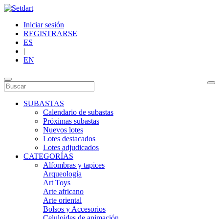
Iniciar sesión
REGISTRARSE
ES
|
EN
SUBASTAS
Calendario de subastas
Próximas subastas
Nuevos lotes
Lotes destacados
Lotes adjudicados
CATEGORÍAS
Alfombras y tapices
Arqueología
Art Toys
Arte africano
Arte oriental
Bolsos y Accesorios
Celuloides de animación