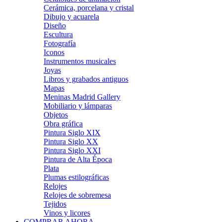
Cerámica, porcelana y cristal
Dibujo y acuarela
Diseño
Escultura
Fotografía
Iconos
Instrumentos musicales
Joyas
Libros y grabados antiguos
Mapas
Meninas Madrid Gallery
Mobiliario y lámparas
Objetos
Obra gráfica
Pintura Siglo XIX
Pintura Siglo XX
Pintura Siglo XXI
Pintura de Alta Época
Plata
Plumas estilográficas
Relojes
Relojes de sobremesa
Tejidos
Vinos y licores
COMPRAR AHORA