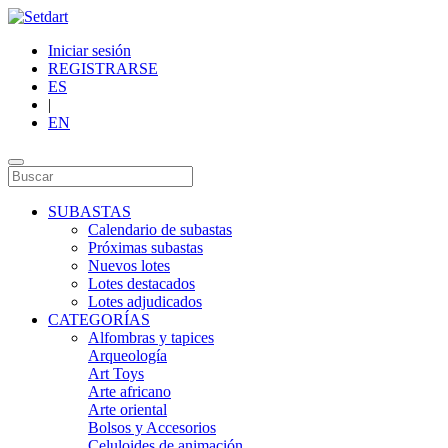
Iniciar sesión
REGISTRARSE
ES
|
EN
SUBASTAS
Calendario de subastas
Próximas subastas
Nuevos lotes
Lotes destacados
Lotes adjudicados
CATEGORÍAS
Alfombras y tapices
Arqueología
Art Toys
Arte africano
Arte oriental
Bolsos y Accesorios
Celuloides de animación