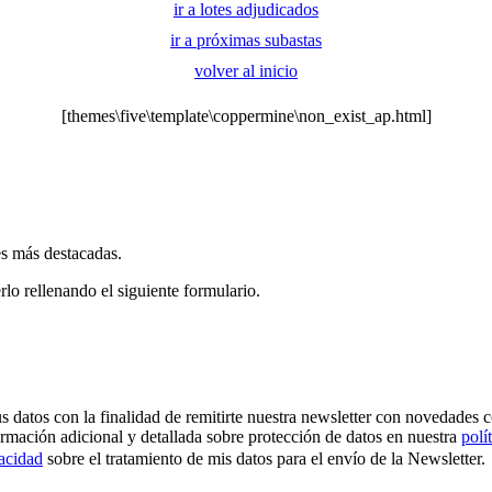
ir a lotes adjudicados
ir a próximas subastas
volver al inicio
[themes\five\template\coppermine\non_exist_ap.html]
es más destacadas.
rlo rellenando el siguiente formulario.
os con la finalidad de remitirte nuestra newsletter con novedades come
ormación adicional y detallada sobre protección de datos en nuestra
polí
vacidad
sobre el tratamiento de mis datos para el envío de la Newsletter.