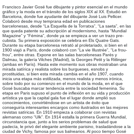
Francisco Javier Gosé fue dibujante y pintor esencial en el mundo
gráfico y la moda en el tránsito de los siglos XIX al XX. Estudió en
Barcelona, donde fue ayudante del dibujante José Luis Pellicer.
Colaboró desde muy temprana edad en publicaciones
barcelonesas, desde “La Esquella de la Torratxa”, “La saeta”, en las
que queda patente su adscripción al modernismo, hasta “Mundial
Magazine” y “Fémina”, donde ya se empieza a ver un trazo pre-
cubista. Su primera exposición se celebra en Els Quatre Gats.
Durante su etapa barcelonesa retrató al proletariado, si bien en el
1900 viajó a París, donde colaboró con “La vie Illustrée”, “Le frou-
frou”, entre otras. Expone en las salas barcelonesas Parés y
Dalmau, la galería Vilches (Madrid), la Georges Petit y la Ritlinger
(ambas en París). Hasta este momento sus obras mostraban una
mirada satírica y realista sobre los burgueses, esnobs y
prostituidas, si bien esta mirada cambia en el año 1907, cuando
inicia una etapa más estilizada, menos realista y menos irónica,
sobre todo por su comienzo en el mundo de la moda, en el que
Gosé buscaba marcar tendencia entre la sociedad femenina. Su
etapa en Paris supuso el punto de inflexión en su vida y producción
artística ya que la capital gala fue el lugar donde amplió sus
conocimientos, convirtiéndose en un artista de éxito que
conseguiría interesantes encargos como ilustrados en las mejores
revistas satíricas. En 1910 empieza a colaborar con revistas
alemanas como “Ulk”. En 1914 estalla la primera Guerra Mundial,
circunstancia que, junto a los serios problemas de salud que
padecía, le privó del elegante ambiente parisino, trasladándose a la
ciudad de Vichy, famosa por sus balnearios. Al poco tiempo Gosé