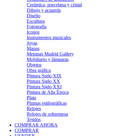
Cerámica, porcelana y cristal
Dibujo y acuarela
Diseño
Escultura
Fotografía
Iconos
Instrumentos musicales
Joyas
Mapas
Meninas Madrid Gallery
Mobiliario y lámparas
Objetos
Obra gráfica
Pintura Siglo XIX
Pintura Siglo XX
Pintura Siglo XXI
Pintura de Alta Época
Plata
Plumas estilográficas
Relojes
Relojes de sobremesa
Tejidos
COMPRAR AHORA
COMPRAR
VENDER