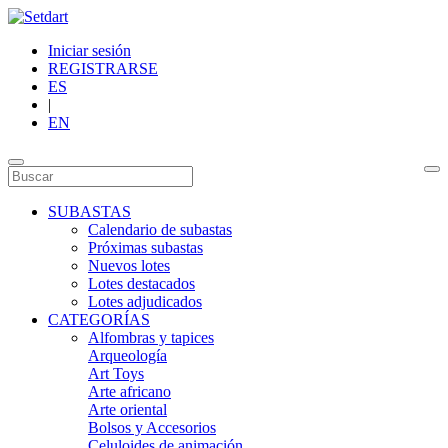
Iniciar sesión
REGISTRARSE
ES
|
EN
SUBASTAS
Calendario de subastas
Próximas subastas
Nuevos lotes
Lotes destacados
Lotes adjudicados
CATEGORÍAS
Alfombras y tapices
Arqueología
Art Toys
Arte africano
Arte oriental
Bolsos y Accesorios
Celuloides de animación