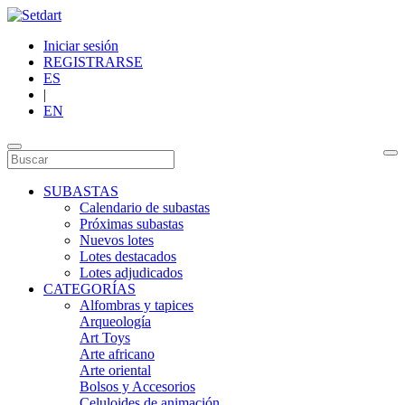
Iniciar sesión
REGISTRARSE
ES
|
EN
SUBASTAS
Calendario de subastas
Próximas subastas
Nuevos lotes
Lotes destacados
Lotes adjudicados
CATEGORÍAS
Alfombras y tapices
Arqueología
Art Toys
Arte africano
Arte oriental
Bolsos y Accesorios
Celuloides de animación