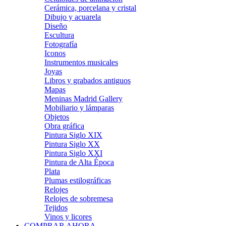
Cerámica, porcelana y cristal
Dibujo y acuarela
Diseño
Escultura
Fotografía
Iconos
Instrumentos musicales
Joyas
Libros y grabados antiguos
Mapas
Meninas Madrid Gallery
Mobiliario y lámparas
Objetos
Obra gráfica
Pintura Siglo XIX
Pintura Siglo XX
Pintura Siglo XXI
Pintura de Alta Época
Plata
Plumas estilográficas
Relojes
Relojes de sobremesa
Tejidos
Vinos y licores
COMPRAR AHORA