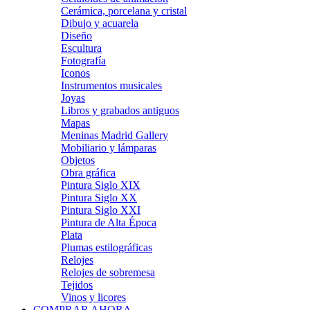
Cerámica, porcelana y cristal
Dibujo y acuarela
Diseño
Escultura
Fotografía
Iconos
Instrumentos musicales
Joyas
Libros y grabados antiguos
Mapas
Meninas Madrid Gallery
Mobiliario y lámparas
Objetos
Obra gráfica
Pintura Siglo XIX
Pintura Siglo XX
Pintura Siglo XXI
Pintura de Alta Época
Plata
Plumas estilográficas
Relojes
Relojes de sobremesa
Tejidos
Vinos y licores
COMPRAR AHORA