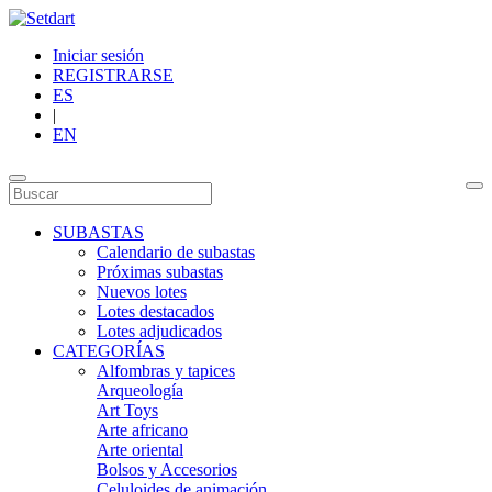
Iniciar sesión
REGISTRARSE
ES
|
EN
SUBASTAS
Calendario de subastas
Próximas subastas
Nuevos lotes
Lotes destacados
Lotes adjudicados
CATEGORÍAS
Alfombras y tapices
Arqueología
Art Toys
Arte africano
Arte oriental
Bolsos y Accesorios
Celuloides de animación