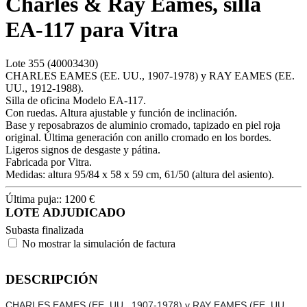
Charles & Ray Eames, silla
EA-117 para Vitra
Lote
355
(40003430)
CHARLES EAMES (EE. UU., 1907-1978) y RAY EAMES (EE.
UU., 1912-1988).
Silla de oficina Modelo EA-117.
Con ruedas. Altura ajustable y función de inclinación.
Base y reposabrazos de aluminio cromado, tapizado en piel roja
original. Última generación con anillo cromado en los bordes.
Ligeros signos de desgaste y pátina.
Fabricada por Vitra.
Medidas: altura 95/84 x 58 x 59 cm, 61/50 (altura del asiento).
Última puja::
1200
€
LOTE ADJUDICADO
Subasta finalizada
No mostrar la simulación de factura
DESCRIPCIÓN
CHARLES EAMES (EE. UU., 1907-1978) y RAY EAMES (EE. UU.,