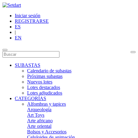
Iniciar sesión
REGISTRARSE
ES
|
EN
SUBASTAS
Calendario de subastas
Próximas subastas
Nuevos lotes
Lotes destacados
Lotes adjudicados
CATEGORÍAS
Alfombras y tapices
Arqueología
Art Toys
Arte africano
Arte oriental
Bolsos y Accesorios
Celuloides de animación