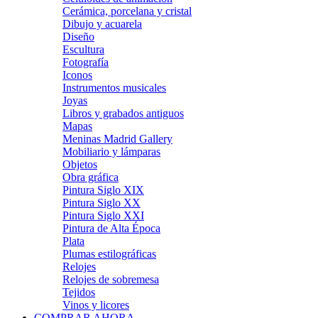
Cerámica, porcelana y cristal
Dibujo y acuarela
Diseño
Escultura
Fotografía
Iconos
Instrumentos musicales
Joyas
Libros y grabados antiguos
Mapas
Meninas Madrid Gallery
Mobiliario y lámparas
Objetos
Obra gráfica
Pintura Siglo XIX
Pintura Siglo XX
Pintura Siglo XXI
Pintura de Alta Época
Plata
Plumas estilográficas
Relojes
Relojes de sobremesa
Tejidos
Vinos y licores
COMPRAR AHORA