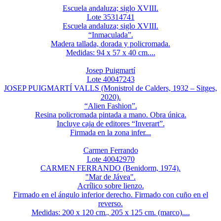
Escuela andaluza; siglo XVIII.
Lote 35314741
Escuela andaluza; siglo XVIII.
“Inmaculada”.
Madera tallada, dorada y policromada.
Medidas: 94 x 57 x 40 cm....
Josep Puigmartí
Lote 40047243
JOSEP PUIGMARTÍ VALLS (Monistrol de Calders, 1932 – Sitges,
2020).
“Alien Fashion”.
Resina policromada pintada a mano. Obra única.
Incluye caja de editores “Inverart”.
Firmada en la zona infer...
Carmen Ferrando
Lote 40042970
CARMEN FERRANDO (Benidorm, 1974).
"Mar de Jávea".
Acrílico sobre lienzo.
Firmado en el ángulo inferior derecho. Firmado con cuño en el
reverso.
Medidas: 200 x 120 cm., 205 x 125 cm. (marco)....