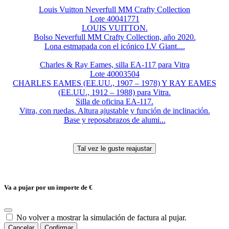
Louis Vuitton Neverfull MM Crafty Collection
Lote 40041771
LOUIS VUITTON.
Bolso Neverfull MM Crafty Collection, año 2020.
Lona estmapada con el icónico LV Giant....
Charles & Ray Eames, silla EA-117 para Vitra
Lote 40003504
CHARLES EAMES (EE.UU., 1907 – 1978) Y RAY EAMES
(EE.UU., 1912 – 1988) para Vitra.
Silla de oficina EA-117.
Vitra, con ruedas. Altura ajustable y función de inclinación.
Base y reposabrazos de alumi...
Va a pujar por un importe de
€
No volver a mostrar la simulación de factura al pujar.
Cancelar
Confirmar