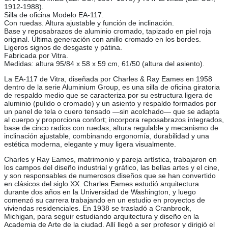
1912-1988).
Silla de oficina Modelo EA-117.
Con ruedas. Altura ajustable y función de inclinación.
Base y reposabrazos de aluminio cromado, tapizado en piel roja
original. Última generación con anillo cromado en los bordes.
Ligeros signos de desgaste y pátina.
Fabricada por Vitra.
Medidas: altura 95/84 x 58 x 59 cm, 61/50 (altura del asiento).
La EA-117 de Vitra, diseñada por Charles & Ray Eames en 1958
dentro de la serie Aluminium Group, es una silla de oficina giratoria
de respaldo medio que se caracteriza por su estructura ligera de
aluminio (pulido o cromado) y un asiento y respaldo formados por
un panel de tela o cuero tensado —sin acolchado— que se adapta
al cuerpo y proporciona confort; incorpora reposabrazos integrados,
base de cinco radios con ruedas, altura regulable y mecanismo de
inclinación ajustable, combinando ergonomía, durabilidad y una
estética moderna, elegante y muy ligera visualmente.
Charles y Ray Eames, matrimonio y pareja artística, trabajaron en
los campos del diseño industrial y gráfico, las bellas artes y el cine,
y son responsables de numerosos diseños que se han convertido
en clásicos del siglo XX. Charles Eames estudió arquitectura
durante dos años en la Universidad de Washington, y luego
comenzó su carrera trabajando en un estudio en proyectos de
viviendas residenciales. En 1938 se trasladó a Cranbrook,
Michigan, para seguir estudiando arquitectura y diseño en la
Academia de Arte de la ciudad. Allí llegó a ser profesor y dirigió el