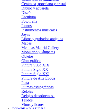
Cerámica, porcelana y cristal
Dibujo y acuarela
Diseño
Escultura
Fotografía
Iconos
Instrumentos musicales
Joyas
Libros y grabados antiguos
Mapas
Meninas Madrid Gallery
Mobiliario y lámparas
Objetos
Obra gráfica
Pintura Siglo XIX
Pintura Siglo XX
Pintura Siglo XXI
Pintura de Alta Época
Plata
Plumas estilográficas
Relojes
Relojes de sobremesa
Tejidos
Vinos y licores
COMPRAR AHORA