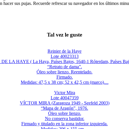
n hacer sus pujas. Recuerde refrescar su navegador en los últimos minut
Tal vez le guste
Reinier de la Haye
Lote 40023313
DE LA HAYE ( La Haya, Países Bajos, 1640-1 Róterdam, Países Bajo
“Retrato de dama”.
Óleo sobre lienzo. Reentelado.
Firmado.
Medidas: 47,5 x 38 cm; 52 x 42,5 cm (marco)....
Victor Mira
Lote 40047359
VÍCTOR MIRA (Zaragoza 1949 - Seefeld 2003)
“Mapa de Aragón”, 1976.
Óleo sobre lienzo.
No conserva bastidor.
Firmado y titulado en la zona inferior izquierda.
Medidas: 206 x 155 cm....