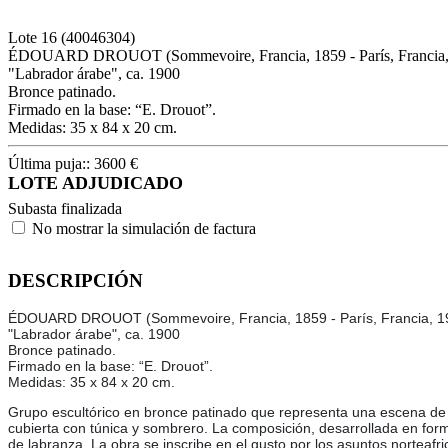
Lote
16
(40046304)
ÉDOUARD DROUOT (Sommevoire, Francia, 1859 - París, Francia,
"Labrador árabe", ca. 1900
Bronce patinado.
Firmado en la base: “E. Drouot”.
Medidas: 35 x 84 x 20 cm.
Última puja::
3600
€
LOTE ADJUDICADO
Subasta finalizada
No mostrar la simulación de factura
DESCRIPCIÓN
ÉDOUARD DROUOT (Sommevoire, Francia, 1859 - París, Francia, 1
"Labrador árabe", ca. 1900
Bronce patinado.
Firmado en la base: “E. Drouot”.
Medidas: 35 x 84 x 20 cm.
Grupo escultórico en bronce patinado que representa una escena de i
cubierta con túnica y sombrero. La composición, desarrollada en forma
de labranza. La obra se inscribe en el gusto por los asuntos norteafr