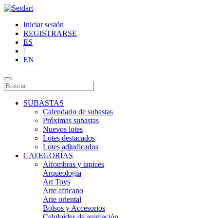
Iniciar sesión
REGISTRARSE
ES
|
EN
SUBASTAS
Calendario de subastas
Próximas subastas
Nuevos lotes
Lotes destacados
Lotes adjudicados
CATEGORÍAS
Alfombras y tapices
Arqueología
Art Toys
Arte africano
Arte oriental
Bolsos y Accesorios
Celuloides de animación