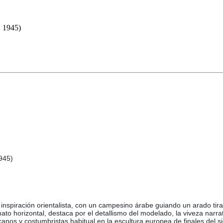
 1945)
945)
nspiración orientalista, con un campesino árabe guiando un arado tira
to horizontal, destaca por el detallismo del modelado, la viveza narrati
icanos y costumbristas habitual en la escultura europea de finales del s