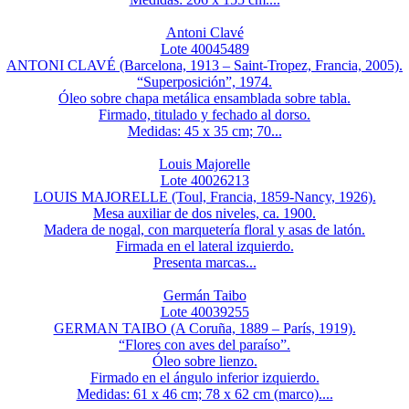
Antoni Clavé
Lote 40045489
ANTONI CLAVÉ (Barcelona, 1913 – Saint-Tropez, Francia, 2005).
“Superposición”, 1974.
Óleo sobre chapa metálica ensamblada sobre tabla.
Firmado, titulado y fechado al dorso.
Medidas: 45 x 35 cm; 70...
Louis Majorelle
Lote 40026213
LOUIS MAJORELLE (Toul, Francia, 1859-Nancy, 1926).
Mesa auxiliar de dos niveles, ca. 1900.
Madera de nogal, con marquetería floral y asas de latón.
Firmada en el lateral izquierdo.
Presenta marcas...
Germán Taibo
Lote 40039255
GERMAN TAIBO (A Coruña, 1889 – París, 1919).
“Flores con aves del paraíso”.
Óleo sobre lienzo.
Firmado en el ángulo inferior izquierdo.
Medidas: 61 x 46 cm; 78 x 62 cm (marco)....