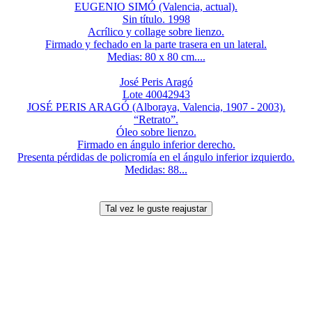
EUGENIO SIMÓ (Valencia, actual).
Sin título. 1998
Acrílico y collage sobre lienzo.
Firmado y fechado en la parte trasera en un lateral.
Medias: 80 x 80 cm....
José Peris Aragó
Lote 40042943
JOSÉ PERIS ARAGÓ (Alboraya, Valencia, 1907 - 2003).
“Retrato”.
Óleo sobre lienzo.
Firmado en ángulo inferior derecho.
Presenta pérdidas de policromía en el ángulo inferior izquierdo.
Medidas: 88...