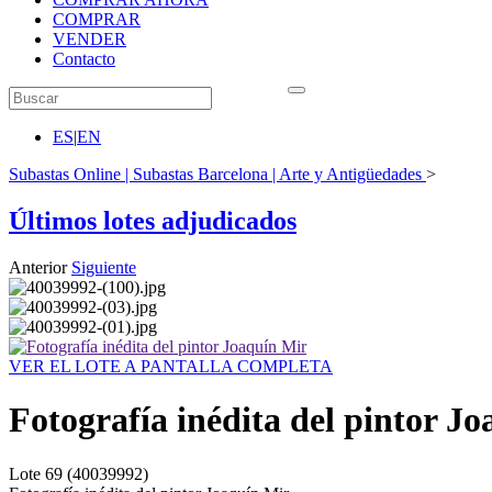
COMPRAR
VENDER
Contacto
ES
|
EN
Subastas Online | Subastas Barcelona | Arte y Antigüedades
>
Últimos lotes adjudicados
Anterior
Siguiente
VER EL LOTE A PANTALLA COMPLETA
Fotografía inédita del pintor J
Lote
69
(40039992)