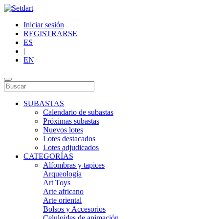
Iniciar sesión
REGISTRARSE
ES
|
EN
SUBASTAS
Calendario de subastas
Próximas subastas
Nuevos lotes
Lotes destacados
Lotes adjudicados
CATEGORÍAS
Alfombras y tapices
Arqueología
Art Toys
Arte africano
Arte oriental
Bolsos y Accesorios
Celuloides de animación