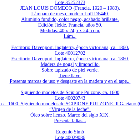
Lote 35252373
JEAN LOUIS DOMECQ (Francia, 1920 – 1983).
Lámpara de mesa, modelo Loft D6440.
Aluminio fundido, color negro, acabado brillante.
Edición Jieldé, Francia, años 50.
Medidas: 40 x 24,5 x 24,5 cm.
Lám...
Escritorio Davenport. Inglaterra, época victoriana, ca. 1860.
Lote 40012702
Escritorio Davenport. Inglaterra, época victoriana, ca. 1860.
Madera de nogal y limoncillo.
Sobre tapizado de piel verde.
Tiene llave.
Presenta marcas de uso y desgaste en la madera y en el tape...
Siguiendo modelos de Scipione Pulzone, ca. 1600
Lote 40020743
na, ca. 1600. Siguiendo modelos de SCIPIONE PULZONE, Il Gaetano (
“Virgen de la leche”.
Óleo sobre lienzo. Marco del siglo XIX.
Presenta faltas...
Eugenio Simó
Lote 40029086