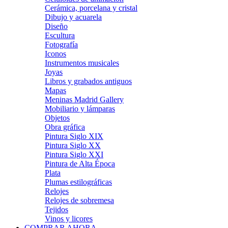
Cerámica, porcelana y cristal
Dibujo y acuarela
Diseño
Escultura
Fotografía
Iconos
Instrumentos musicales
Joyas
Libros y grabados antiguos
Mapas
Meninas Madrid Gallery
Mobiliario y lámparas
Objetos
Obra gráfica
Pintura Siglo XIX
Pintura Siglo XX
Pintura Siglo XXI
Pintura de Alta Época
Plata
Plumas estilográficas
Relojes
Relojes de sobremesa
Tejidos
Vinos y licores
COMPRAR AHORA