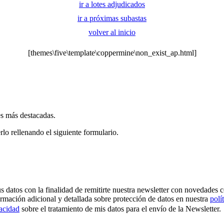
ir a lotes adjudicados
ir a próximas subastas
volver al inicio
[themes\five\template\coppermine\non_exist_ap.html]
es más destacadas.
rlo rellenando el siguiente formulario.
os con la finalidad de remitirte nuestra newsletter con novedades come
ormación adicional y detallada sobre protección de datos en nuestra
polí
vacidad
sobre el tratamiento de mis datos para el envío de la Newsletter.