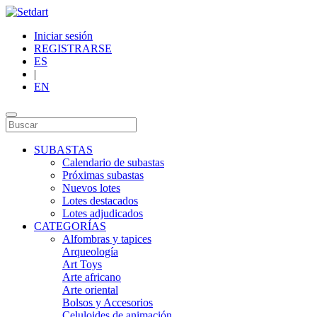
Iniciar sesión
REGISTRARSE
ES
|
EN
SUBASTAS
Calendario de subastas
Próximas subastas
Nuevos lotes
Lotes destacados
Lotes adjudicados
CATEGORÍAS
Alfombras y tapices
Arqueología
Art Toys
Arte africano
Arte oriental
Bolsos y Accesorios
Celuloides de animación