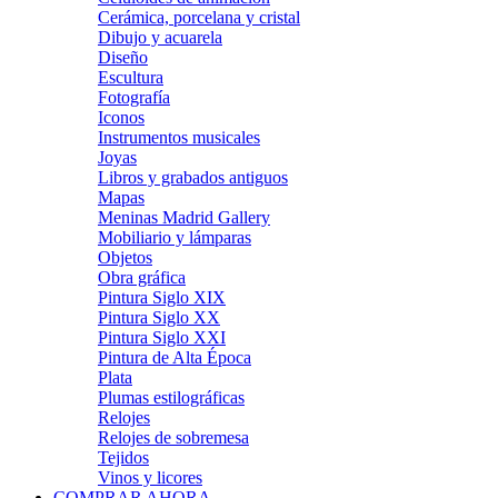
Cerámica, porcelana y cristal
Dibujo y acuarela
Diseño
Escultura
Fotografía
Iconos
Instrumentos musicales
Joyas
Libros y grabados antiguos
Mapas
Meninas Madrid Gallery
Mobiliario y lámparas
Objetos
Obra gráfica
Pintura Siglo XIX
Pintura Siglo XX
Pintura Siglo XXI
Pintura de Alta Época
Plata
Plumas estilográficas
Relojes
Relojes de sobremesa
Tejidos
Vinos y licores
COMPRAR AHORA