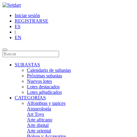
Iniciar sesión
REGISTRARSE
ES
|
EN
SUBASTAS
Calendario de subastas
Próximas subastas
Nuevos lotes
Lotes destacados
Lotes adjudicados
CATEGORÍAS
Alfombras y tapices
Arqueología
Art Toys
Arte africano
Arte digital
Arte oriental
Bolsos y Accesorios