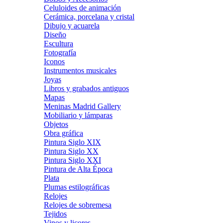
Celuloides de animación
Cerámica, porcelana y cristal
Dibujo y acuarela
Diseño
Escultura
Fotografía
Iconos
Instrumentos musicales
Joyas
Libros y grabados antiguos
Mapas
Meninas Madrid Gallery
Mobiliario y lámparas
Objetos
Obra gráfica
Pintura Siglo XIX
Pintura Siglo XX
Pintura Siglo XXI
Pintura de Alta Época
Plata
Plumas estilográficas
Relojes
Relojes de sobremesa
Tejidos
Vinos y licores