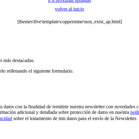
ir a próximas subastas
volver al inicio
[themes\five\template\coppermine\non_exist_ap.html]
es más destacadas.
rlo rellenando el siguiente formulario.
os con la finalidad de remitirte nuestra newsletter con novedades come
ormación adicional y detallada sobre protección de datos en nuestra
polí
vacidad
sobre el tratamiento de mis datos para el envío de la Newsletter.