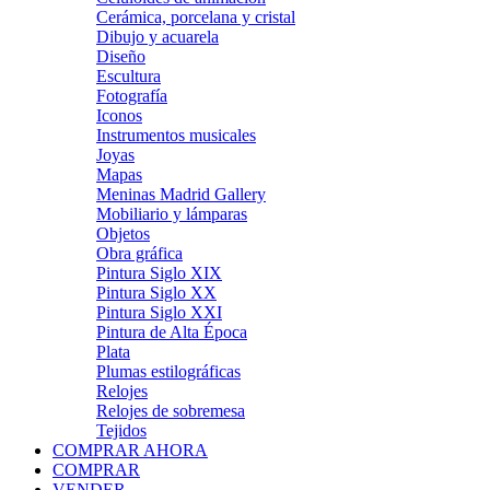
Cerámica, porcelana y cristal
Dibujo y acuarela
Diseño
Escultura
Fotografía
Iconos
Instrumentos musicales
Joyas
Mapas
Meninas Madrid Gallery
Mobiliario y lámparas
Objetos
Obra gráfica
Pintura Siglo XIX
Pintura Siglo XX
Pintura Siglo XXI
Pintura de Alta Época
Plata
Plumas estilográficas
Relojes
Relojes de sobremesa
Tejidos
COMPRAR AHORA
COMPRAR
VENDER