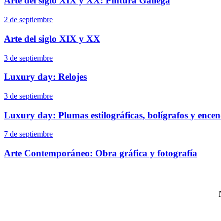
Arte del siglo XIX y XX: Pintura Gallega
2 de septiembre
Arte del siglo XIX y XX
3 de septiembre
Luxury day: Relojes
3 de septiembre
Luxury day: Plumas estilográficas, bolígrafos y ence
7 de septiembre
Arte Contemporáneo: Obra gráfica y fotografía