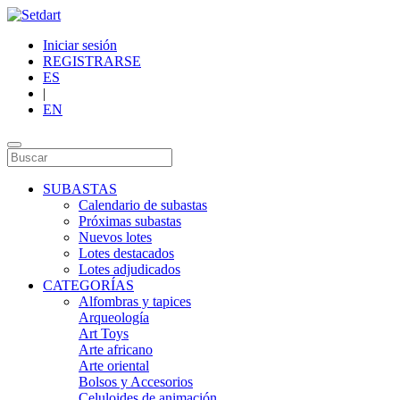
Iniciar sesión
REGISTRARSE
ES
|
EN
SUBASTAS
Calendario de subastas
Próximas subastas
Nuevos lotes
Lotes destacados
Lotes adjudicados
CATEGORÍAS
Alfombras y tapices
Arqueología
Art Toys
Arte africano
Arte oriental
Bolsos y Accesorios
Celuloides de animación