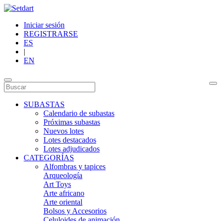
Iniciar sesión
REGISTRARSE
ES
|
EN
SUBASTAS
Calendario de subastas
Próximas subastas
Nuevos lotes
Lotes destacados
Lotes adjudicados
CATEGORÍAS
Alfombras y tapices
Arqueología
Art Toys
Arte africano
Arte oriental
Bolsos y Accesorios
Celuloides de animación