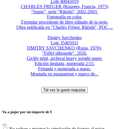
Lote 40045019
CHARLES FRÉGER (Bourges, Francia, 1975)
“Sumo”, serie “Rikishi”, 2002-2003.
Fotografía en color.
Ejemplar procedente de libro editado de la serie.
Obra publicada en "Charles Fréger. Rikishi", POC,...
Dmitry Savchenko
Lote 35405011
DMITRY SAVCHENKO (Rusia, 1970).
"Eiffel silhouette". 2026.
Giclée print, archival heavy weight paper.
Edición limitada, numerada 2/15.
Firmada y numerada a mano.
Montada en passpartout y marco de...
Va a pujar por un importe de
€
No volver a mostrar la simulación de factura al pujar.