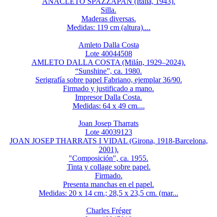
ANACLETO SPAZZAPAN (Italia, 1943).
Silla.
Maderas diversas.
Medidas: 119 cm (altura)....
Amleto Dalla Costa
Lote 40044508
AMLETO DALLA COSTA (Milán, 1929–2024).
“Sunshine”, ca. 1980.
Serigrafía sobre papel Fabriano, ejemplar 36/90.
Firmado y justificado a mano.
Impresor Dalla Costa.
Medidas: 64 x 49 cm....
Joan Josep Tharrats
Lote 40039123
JOAN JOSEP THARRATS I VIDAL (Girona, 1918-Barcelona,
2001).
"Composición", ca. 1955.
Tinta y collage sobre papel.
Firmado.
Presenta manchas en el papel.
Medidas: 20 x 14 cm.; 28,5 x 23,5 cm. (mar...
Charles Fréger