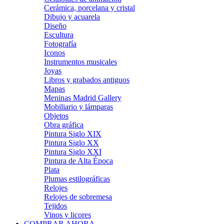
Cerámica, porcelana y cristal
Dibujo y acuarela
Diseño
Escultura
Fotografía
Iconos
Instrumentos musicales
Joyas
Libros y grabados antiguos
Mapas
Meninas Madrid Gallery
Mobiliario y lámparas
Objetos
Obra gráfica
Pintura Siglo XIX
Pintura Siglo XX
Pintura Siglo XXI
Pintura de Alta Época
Plata
Plumas estilográficas
Relojes
Relojes de sobremesa
Tejidos
Vinos y licores
COMPRAR AHORA