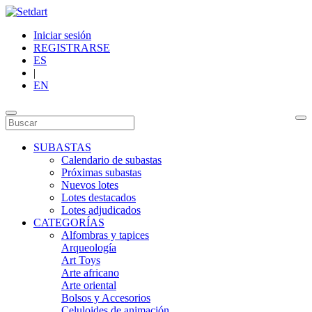
Iniciar sesión
REGISTRARSE
ES
|
EN
SUBASTAS
Calendario de subastas
Próximas subastas
Nuevos lotes
Lotes destacados
Lotes adjudicados
CATEGORÍAS
Alfombras y tapices
Arqueología
Art Toys
Arte africano
Arte oriental
Bolsos y Accesorios
Celuloides de animación