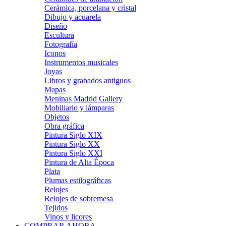
Cerámica, porcelana y cristal
Dibujo y acuarela
Diseño
Escultura
Fotografía
Iconos
Instrumentos musicales
Joyas
Libros y grabados antiguos
Mapas
Meninas Madrid Gallery
Mobiliario y lámparas
Objetos
Obra gráfica
Pintura Siglo XIX
Pintura Siglo XX
Pintura Siglo XXI
Pintura de Alta Época
Plata
Plumas estilográficas
Relojes
Relojes de sobremesa
Tejidos
Vinos y licores
COMPRAR AHORA