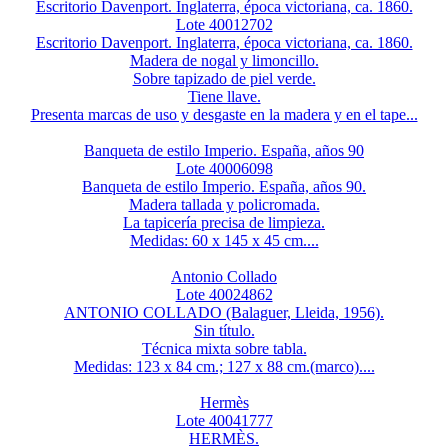
Escritorio Davenport. Inglaterra, época victoriana, ca. 1860.
Lote 40012702
Escritorio Davenport. Inglaterra, época victoriana, ca. 1860.
Madera de nogal y limoncillo.
Sobre tapizado de piel verde.
Tiene llave.
Presenta marcas de uso y desgaste en la madera y en el tape...
Banqueta de estilo Imperio. España, años 90
Lote 40006098
Banqueta de estilo Imperio. España, años 90.
Madera tallada y policromada.
La tapicería precisa de limpieza.
Medidas: 60 x 145 x 45 cm....
Antonio Collado
Lote 40024862
ANTONIO COLLADO (Balaguer, Lleida, 1956).
Sin título.
Técnica mixta sobre tabla.
Medidas: 123 x 84 cm.; 127 x 88 cm.(marco)....
Hermès
Lote 40041777
HERMÈS.