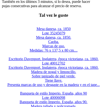
También en los últimos 3 minutos, si lo desea, puede hacer
pujas consecutivas para alcanzar el precio de reserva.
Tal vez le guste
Mesa danesa, ca. 1850
Lote 35245079
Mesa danesa, ca. 1850.
Caoba.
Marcas de uso.
Medidas: 76 x 137,5 x 80 cm....
Escritorio Davenport. Inglaterra, época victoriana, ca. 1860.
Lote 40012702
Escritorio Davenport. Inglaterra, época victoriana, ca. 1860.
Madera de nogal y limoncillo.
Sobre tapizado de piel verde.
Tiene llave.
Presenta marcas de uso y desgaste en la madera y en el tape...
Banqueta de estilo Imperio. España, años 90
Lote 40006098
Banqueta de estilo Imperio. España, años 90.
Madera tallada y policromada.