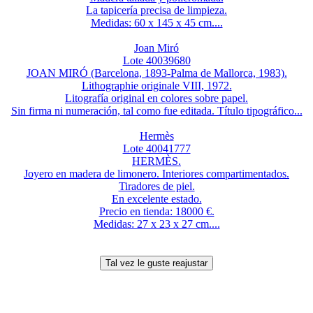
La tapicería precisa de limpieza.
Medidas: 60 x 145 x 45 cm....
Joan Miró
Lote 40039680
JOAN MIRÓ (Barcelona, 1893-Palma de Mallorca, 1983).
Lithographie originale VIII, 1972.
Litografía original en colores sobre papel.
Sin firma ni numeración, tal como fue editada. Título tipográfico...
Hermès
Lote 40041777
HERMÈS.
Joyero en madera de limonero. Interiores compartimentados.
Tiradores de piel.
En excelente estado.
Precio en tienda: 18000 €.
Medidas: 27 x 23 x 27 cm....