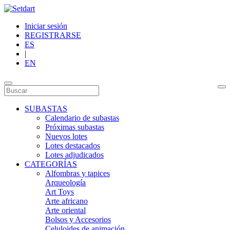
Iniciar sesión
REGISTRARSE
ES
|
EN
SUBASTAS
Calendario de subastas
Próximas subastas
Nuevos lotes
Lotes destacados
Lotes adjudicados
CATEGORÍAS
Alfombras y tapices
Arqueología
Art Toys
Arte africano
Arte oriental
Bolsos y Accesorios
Celuloides de animación