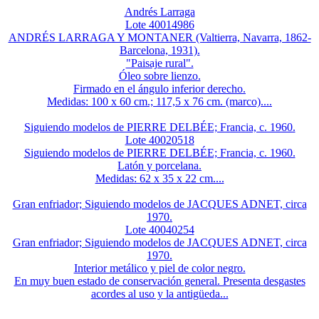
Andrés Larraga
Lote 40014986
ANDRÉS LARRAGA Y MONTANER (Valtierra, Navarra, 1862-
Barcelona, 1931).
"Paisaje rural".
Óleo sobre lienzo.
Firmado en el ángulo inferior derecho.
Medidas: 100 x 60 cm.; 117,5 x 76 cm. (marco)....
Siguiendo modelos de PIERRE DELBÉE; Francia, c. 1960.
Lote 40020518
Siguiendo modelos de PIERRE DELBÉE; Francia, c. 1960.
Latón y porcelana.
Medidas: 62 x 35 x 22 cm....
Gran enfriador; Siguiendo modelos de JACQUES ADNET, circa
1970.
Lote 40040254
Gran enfriador; Siguiendo modelos de JACQUES ADNET, circa
1970.
Interior metálico y piel de color negro.
En muy buen estado de conservación general. Presenta desgastes
acordes al uso y la antigüeda...