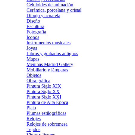
Celuloides de animación
Cerámica, porcelana y cristal
Dibujo y acuarela
Diseño
Escultura
Fotografía
Iconos
Instrumentos musicales
Joyas
Libros y grabados antiguos
Mapas
Meninas Madrid Gallery
Mobiliario y lámparas
Objetos
Obra gráfica
Pintura Siglo XIX
Pintura Siglo XX
Pintura Siglo XXI
Pintura de Alta Época
Plata
Plumas estilográficas
Relojes
Relojes de sobremesa
Tejidos
Vinos y licores