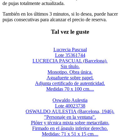
de pujas totalmente actualizada.
También en los últimos 3 minutos, si lo desea, puede hacer
pujas consecutivas para alcanzar el precio de reserva.
Tal vez le guste
Lucrecia Pascual
Lote 35361744
LUCRECIA PASCUAL (Barcelona).
Sin título.
Monotipo. Obra única.
Aguafuerte sobre papel.
Adjunta certificado de autenticidad.
Medidas 70 x 100 cm....
Oswaldo Aulestia
Lote 40023738
OSWALDO AULESTIA (Barcelona, 1946).
"Personaje en la ventana".
Plóter y técnica mixta sobre metacrilato.
Firmado en el ángulo inferior derecho.
Medidas: 71 x 51 x 15 cm....