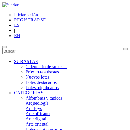
Iniciar sesión
REGISTRARSE
ES
|
EN
SUBASTAS
Calendario de subastas
Próximas subastas
Nuevos lotes
Lotes destacados
Lotes adjudicados
CATEGORÍAS
Alfombras y tapices
Arqueología
Art Toys
Arte africano
Arte digital
Arte oriental
Bolsos y Accesorios