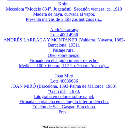
Kohn.
Mecedora "Modelo 834". Jugendstil, Secesión vienesa, ca. 1910
Madera de haya, curvada al vapor.
Presenta marcas de xilófagos antiguos (n...
Andrés Larraga
Lote 40014986
ANDRÉS LARRAGA Y MONTANER (Valtierra, Navarra, 1862-
Barcelona, 1931).
"Paisaje rural".
Óleo sobre lienzo.
Firmado en el ángulo inferior derecho.
Medidas: 100 x 60 cm.; 117,5 x 76 cm. (marco)....
Joan Miró
Lote 40039686
JOAN MIRÓ (Barcelona, 1893-Palma de Mallorca, 1983).
"Gat i mà", 1970.
Litografía en colores sobre papel.
Firmada en plancha en el ángulo inferior derecho.
Edición de Sala Gaspar, Barcelona.
Pres...