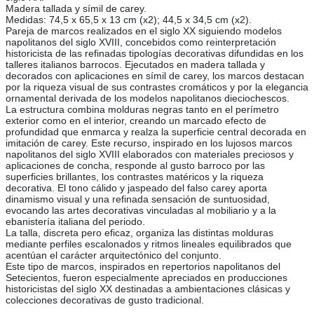
Madera tallada y símil de carey.
Medidas: 74,5 x 65,5 x 13 cm (x2); 44,5 x 34,5 cm (x2).
Pareja de marcos realizados en el siglo XX siguiendo modelos
napolitanos del siglo XVIII, concebidos como reinterpretación
historicista de las refinadas tipologías decorativas difundidas en los
talleres italianos barrocos. Ejecutados en madera tallada y
decorados con aplicaciones en símil de carey, los marcos destacan
por la riqueza visual de sus contrastes cromáticos y por la elegancia
ornamental derivada de los modelos napolitanos dieciochescos.
La estructura combina molduras negras tanto en el perímetro
exterior como en el interior, creando un marcado efecto de
profundidad que enmarca y realza la superficie central decorada en
imitación de carey. Este recurso, inspirado en los lujosos marcos
napolitanos del siglo XVIII elaborados con materiales preciosos y
aplicaciones de concha, responde al gusto barroco por las
superficies brillantes, los contrastes matéricos y la riqueza
decorativa. El tono cálido y jaspeado del falso carey aporta
dinamismo visual y una refinada sensación de suntuosidad,
evocando las artes decorativas vinculadas al mobiliario y a la
ebanistería italiana del periodo.
La talla, discreta pero eficaz, organiza las distintas molduras
mediante perfiles escalonados y ritmos lineales equilibrados que
acentúan el carácter arquitectónico del conjunto.
Este tipo de marcos, inspirados en repertorios napolitanos del
Setecientos, fueron especialmente apreciados en producciones
historicistas del siglo XX destinadas a ambientaciones clásicas y
colecciones decorativas de gusto tradicional.