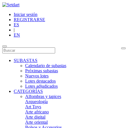
Iniciar sesión
REGISTRARSE
ES
|
EN
SUBASTAS
Calendario de subastas
Próximas subastas
Nuevos lotes
Lotes destacados
Lotes adjudicados
CATEGORÍAS
Alfombras y tapices
Arqueología
Art Toys
Arte africano
Arte digital
Arte oriental
Bolsos y Accesorios