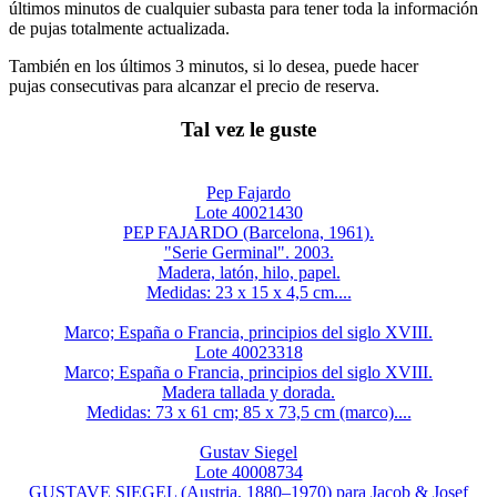
últimos minutos de cualquier subasta para tener toda la información
de pujas totalmente actualizada.
También en los últimos 3 minutos, si lo desea, puede hacer
pujas consecutivas para alcanzar el precio de reserva.
Tal vez le guste
Pep Fajardo
Lote 40021430
PEP FAJARDO (Barcelona, 1961).
"Serie Germinal". 2003.
Madera, latón, hilo, papel.
Medidas: 23 x 15 x 4,5 cm....
Marco; España o Francia, principios del siglo XVIII.
Lote 40023318
Marco; España o Francia, principios del siglo XVIII.
Madera tallada y dorada.
Medidas: 73 x 61 cm; 85 x 73,5 cm (marco)....
Gustav Siegel
Lote 40008734
GUSTAVE SIEGEL (Austria, 1880–1970) para Jacob & Josef