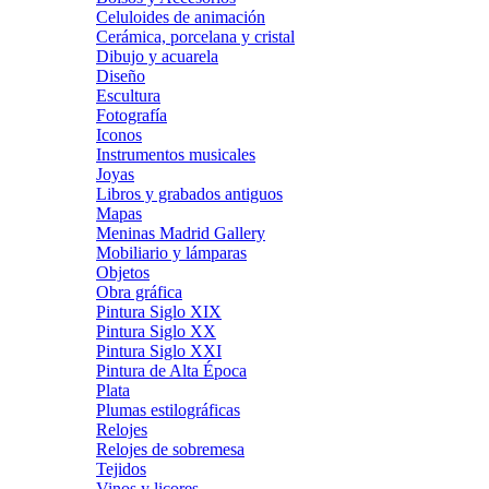
Celuloides de animación
Cerámica, porcelana y cristal
Dibujo y acuarela
Diseño
Escultura
Fotografía
Iconos
Instrumentos musicales
Joyas
Libros y grabados antiguos
Mapas
Meninas Madrid Gallery
Mobiliario y lámparas
Objetos
Obra gráfica
Pintura Siglo XIX
Pintura Siglo XX
Pintura Siglo XXI
Pintura de Alta Época
Plata
Plumas estilográficas
Relojes
Relojes de sobremesa
Tejidos
Vinos y licores