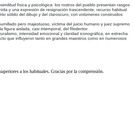
imilitud física y psicológica: los rostros del pueblo presentan rasgos
enida y una expresión de resignación trascendente, recurso habitual
to sólido del dibujo y del claroscuro, con volúmenes construidos
humillado pero majestuoso, víctima del juicio humano y juez supremo
la figura aislada, casi intemporal, del Redentor.
turalismo, intensidad emocional y claridad iconográfica, en estrecha
mpacto que influyeron tanto en grandes maestros como en numerosos
 superiores a los habituales. Gracias por la comprensión.