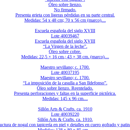
Óleo sobre lienzo.
No firmado.
Presenta grieta con ligeras pérdidas en su parte central.
Medidas: 54 x 48 cm; 70 x 56 cm (marco)....
Escuela española del siglo XVIII
Lote 40039467
Escuela española del siglo XVIII
“La Virgen de la leche”.
Óleo sobre cobre.
Medidas: 22,5 × 16 cm.; 43 × 38 cm. (marco)....
Maestro sevillano; c. 1700.
Lote 40037195
Maestro sevillano; c. 1700.
“La imposición de la casulla a San Ildefonso”.
Óleo sobre lienzo. Reentelado.
Presenta perforaciones y faltas en la superficie pictórica.
Medidas: 145 x 96 cm....
Sillón Arts & Crafts. ca. 1910
Lote 40039220
Sillón Arts & Crafts. ca. 1910.
uctura de nogal con tapicería en piel y detalles en cuero gofrado y pati
Medidas: 128 x 80 x 85 cm....