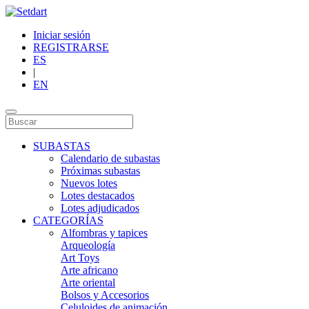
Iniciar sesión
REGISTRARSE
ES
|
EN
SUBASTAS
Calendario de subastas
Próximas subastas
Nuevos lotes
Lotes destacados
Lotes adjudicados
CATEGORÍAS
Alfombras y tapices
Arqueología
Art Toys
Arte africano
Arte oriental
Bolsos y Accesorios
Celuloides de animación