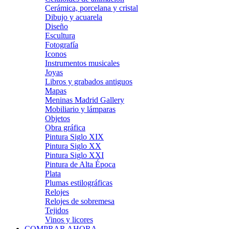
Cerámica, porcelana y cristal
Dibujo y acuarela
Diseño
Escultura
Fotografía
Iconos
Instrumentos musicales
Joyas
Libros y grabados antiguos
Mapas
Meninas Madrid Gallery
Mobiliario y lámparas
Objetos
Obra gráfica
Pintura Siglo XIX
Pintura Siglo XX
Pintura Siglo XXI
Pintura de Alta Época
Plata
Plumas estilográficas
Relojes
Relojes de sobremesa
Tejidos
Vinos y licores
COMPRAR AHORA