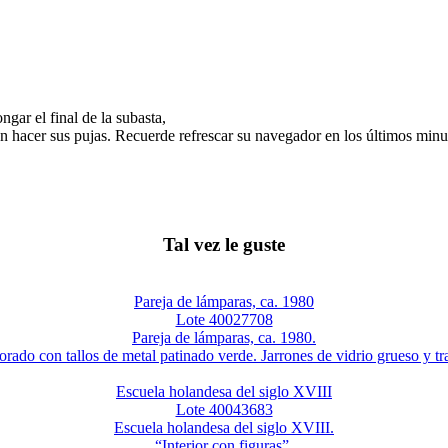
gar el final de la subasta,
n hacer sus pujas. Recuerde refrescar su navegador en los últimos minut
Tal vez le guste
Pareja de lámparas, ca. 1980
Lote 40027708
Pareja de lámparas, ca. 1980.
orado con tallos de metal patinado verde. Jarrones de vidrio grueso y tr
Escuela holandesa del siglo XVIII
Lote 40043683
Escuela holandesa del siglo XVIII.
“Interior con figuras”.