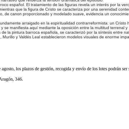
arrativo que refuerza la tensión dramática del episodio.
co español. El tratamiento de las figuras revela un interés por la veros
mientras que la figura de Cristo se caracteriza por una serenidad cont
sto, de canon proporcionado y modelado suave, evidencia un conocimien
ndamente arraigado en la espiritualidad contrarreformista: un Cristo 
 y se manifiesta aquí mediante la oposición entre la multitud terrenal y 
de la pintura barroca española, se caracterizó por la síntesis entre na
án, Murillo y Valdés Leal establecieron modelos visuales de enorme i
e agosto, los plazos de gestión, recogida y envío de los lotes podrán ser
 Aragón, 346.