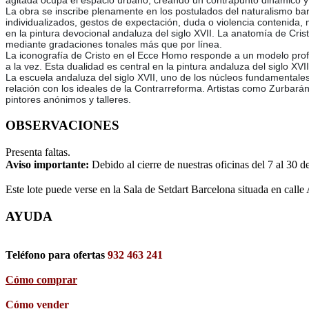
agitada ocupa el espacio urbano, creando un contrapunto dinámico y n
La obra se inscribe plenamente en los postulados del naturalismo barro
individualizados, gestos de expectación, duda o violencia contenida, 
en la pintura devocional andaluza del siglo XVII. La anatomía de Cri
mediante gradaciones tonales más que por línea.
La iconografía de Cristo en el Ecce Homo responde a un modelo profu
a la vez. Esta dualidad es central en la pintura andaluza del siglo XVII
La escuela andaluza del siglo XVII, uno de los núcleos fundamentales 
relación con los ideales de la Contrarreforma. Artistas como Zurbar
pintores anónimos y talleres.
OBSERVACIONES
Presenta faltas.
Aviso importante:
Debido al cierre de nuestras oficinas del 7 al 30 d
Este lote puede verse en la Sala de Setdart Barcelona situada en calle
AYUDA
Teléfono para ofertas
932 463 241
Cómo comprar
Cómo vender