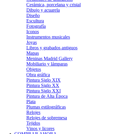
Cerámica, porcelana y cristal
Dibujo y acuarela
Diseño
Escultura
Fotografía
Iconos
Instrumentos musicales
Joyas
Libros y grabados antiguos
Mapas
Meninas Madrid Gallery
Mobiliario y lámparas
Objetos
Obra gráfica
Pintura Siglo XIX
Pintura Siglo XX
Pintura Siglo XXI
Pintura de Alta Época
Plata
Plumas estilográficas
Relojes
Relojes de sobremesa
Tejidos
Vinos y licores
COMPRAR AHORA