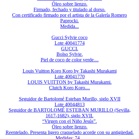
Óleo sobre lienzo.
Firmado, fechado y titulado al dorso.
Con certificado firmado por el artista de la Galería Romero
Paprocki.
Medida...
Gucci Sylvie coco
Lote 40041774
GUCCI.
Bolso Sylvie.
Piel de coco de color verde....
Louis Vuitton Koro Koro by Takashi Murakami
Lote 40041770
LOUIS VUITTON by Takashi Murakami.
Clutch Koro Koro....
Seguidor de Bartolomé Esteban Murillo, siglo XVII
Lote 40044813
Seguidor de BARTOLOMÉ ESTEBAN MURILLO (Sevilla,
1617-1682), siglo XVII.
“Virgen con el Niño Jesús”.
Óleo sobre lienzo.
Reentelado. Presenta ligero craquelado acorde con su antigüedad.
Medidas: 74...