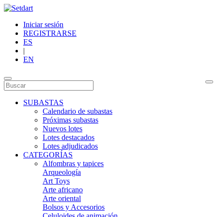
Iniciar sesión
REGISTRARSE
ES
|
EN
SUBASTAS
Calendario de subastas
Próximas subastas
Nuevos lotes
Lotes destacados
Lotes adjudicados
CATEGORÍAS
Alfombras y tapices
Arqueología
Art Toys
Arte africano
Arte oriental
Bolsos y Accesorios
Celuloides de animación