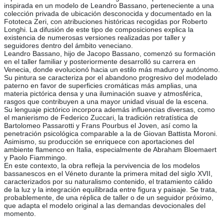
inspirada en un modelo de Leandro Bassano, perteneciente a una
colección privada de ubicación desconocida y documentado en la
Fototeca Zeri, con atribuciones históricas recogidas por Roberto
Longhi. La difusión de este tipo de composiciones explica la
existencia de numerosas versiones realizadas por taller y
seguidores dentro del ámbito veneciano.
Leandro Bassano, hijo de Jacopo Bassano, comenzó su formación
en el taller familiar y posteriormente desarrolló su carrera en
Venecia, donde evolucionó hacia un estilo más maduro y autónomo.
Su pintura se caracteriza por el abandono progresivo del modelado
paterno en favor de superficies cromáticas más amplias, una
materia pictórica densa y una iluminación suave y atmosférica,
rasgos que contribuyen a una mayor unidad visual de la escena.
Su lenguaje pictórico incorpora además influencias diversas, como
el manierismo de Federico Zuccari, la tradición retratística de
Bartolomeo Passarotti y Frans Pourbus el Joven, así como la
penetración psicológica comparable a la de Giovan Battista Moroni.
Asimismo, su producción se enriquece con aportaciones del
ambiente flamenco en Italia, especialmente de Abraham Bloemaert
y Paolo Fiammingo.
En este contexto, la obra refleja la pervivencia de los modelos
bassanescos en el Véneto durante la primera mitad del siglo XVII,
caracterizados por su naturalismo contenido, el tratamiento cálido
de la luz y la integración equilibrada entre figura y paisaje. Se trata,
probablemente, de una réplica de taller o de un seguidor próximo,
que adapta el modelo original a las demandas devocionales del
momento.