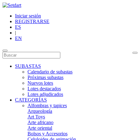
Iniciar sesión
REGISTRARSE
ES
|
EN
SUBASTAS
Calendario de subastas
Próximas subastas
Nuevos lotes
Lotes destacados
Lotes adjudicados
CATEGORÍAS
Alfombras y tapices
Arqueología
Art Toys
Arte africano
Arte oriental
Bolsos y Accesorios
Celuloides de animación