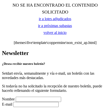
NO SE HA ENCONTRADO EL CONTENIDO
SOLICITADO
ir a lotes adjudicados
ir a próximas subastas
volver al inicio
[themes\five\template\coppermine\non_exist_ap.html]
Newsletter
¿Desea recibir nuestro boletín?
Setdart envía, semanalmente y vía e-mail, un boletín con las
novedades más destacadas.
Si todavía no ha solicitado la recepción de nuestro boletín, puede
hacerlo rellenando el siguiente formulario.
Nombre
E-mail