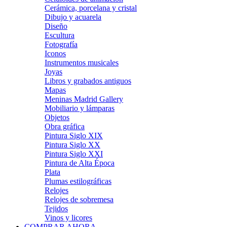
Cerámica, porcelana y cristal
Dibujo y acuarela
Diseño
Escultura
Fotografía
Iconos
Instrumentos musicales
Joyas
Libros y grabados antiguos
Mapas
Meninas Madrid Gallery
Mobiliario y lámparas
Objetos
Obra gráfica
Pintura Siglo XIX
Pintura Siglo XX
Pintura Siglo XXI
Pintura de Alta Época
Plata
Plumas estilográficas
Relojes
Relojes de sobremesa
Tejidos
Vinos y licores
COMPRAR AHORA