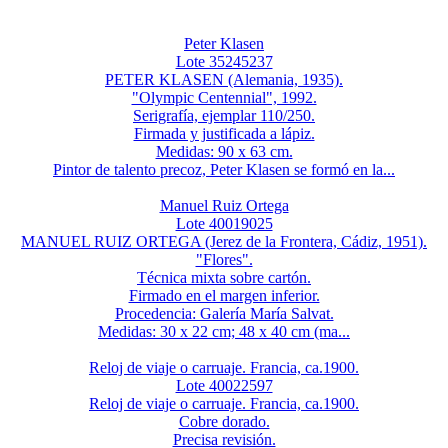
Peter Klasen
Lote 35245237
PETER KLASEN (Alemania, 1935).
"Olympic Centennial", 1992.
Serigrafía, ejemplar 110/250.
Firmada y justificada a lápiz.
Medidas: 90 x 63 cm.
Pintor de talento precoz, Peter Klasen se formó en la...
Manuel Ruiz Ortega
Lote 40019025
MANUEL RUIZ ORTEGA (Jerez de la Frontera, Cádiz, 1951).
"Flores".
Técnica mixta sobre cartón.
Firmado en el margen inferior.
Procedencia: Galería María Salvat.
Medidas: 30 x 22 cm; 48 x 40 cm (ma...
Reloj de viaje o carruaje. Francia, ca.1900.
Lote 40022597
Reloj de viaje o carruaje. Francia, ca.1900.
Cobre dorado.
Precisa revisión.