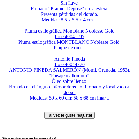
Sin llave.
Firmado “Prainier Déposé” en la esfera.
Presenta pérdidas del dorado.
Medidas: 8,5 x 5,5 x 4 cm....
Pluma estilográfica Montblanc Noblesse Gold
Lote 40041195
Pluma estilográfica MONTBLANC Noblesse Gold.
Plaqué de oro....
Antonio Pineda
Lote 40044770
ANTONIO PINEDA SALMERÓN (Motril, Granada, 1953).
“Paisaje mallorquín".
Óleo sobre lienzo.
Firmado en el ángulo inferior derecho. Firmado y localizado al
dorso.
Medidas: 50 x 60 cm; 58 x 68 cm (mar...
Va a pujar por un importe de
€