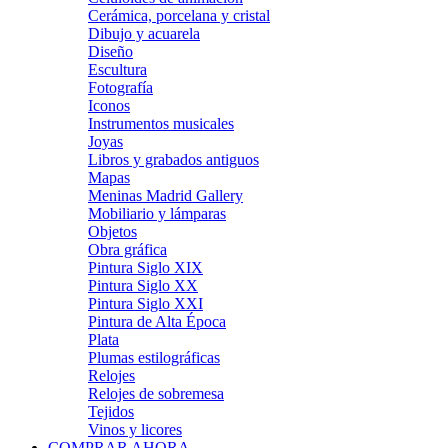
Cerámica, porcelana y cristal
Dibujo y acuarela
Diseño
Escultura
Fotografía
Iconos
Instrumentos musicales
Joyas
Libros y grabados antiguos
Mapas
Meninas Madrid Gallery
Mobiliario y lámparas
Objetos
Obra gráfica
Pintura Siglo XIX
Pintura Siglo XX
Pintura Siglo XXI
Pintura de Alta Época
Plata
Plumas estilográficas
Relojes
Relojes de sobremesa
Tejidos
Vinos y licores
COMPRAR AHORA