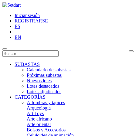
Iniciar sesión
REGISTRARSE
ES
|
EN
SUBASTAS
Calendario de subastas
Próximas subastas
Nuevos lotes
Lotes destacados
Lotes adjudicados
CATEGORÍAS
Alfombras y tapices
Arqueología
Art Toys
Arte africano
Arte oriental
Bolsos y Accesorios
Celuloides de animación