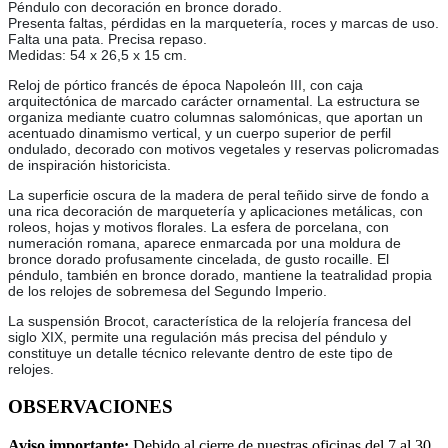
Péndulo con decoración en bronce dorado.
Presenta faltas, pérdidas en la marquetería, roces y marcas de uso.
Falta una pata. Precisa repaso.
Medidas: 54 x 26,5 x 15 cm.
Reloj de pórtico francés de época Napoleón III, con caja
arquitectónica de marcado carácter ornamental. La estructura se
organiza mediante cuatro columnas salomónicas, que aportan un
acentuado dinamismo vertical, y un cuerpo superior de perfil
ondulado, decorado con motivos vegetales y reservas policromadas
de inspiración historicista.
La superficie oscura de la madera de peral teñido sirve de fondo a
una rica decoración de marquetería y aplicaciones metálicas, con
roleos, hojas y motivos florales. La esfera de porcelana, con
numeración romana, aparece enmarcada por una moldura de
bronce dorado profusamente cincelada, de gusto rocaille. El
péndulo, también en bronce dorado, mantiene la teatralidad propia
de los relojes de sobremesa del Segundo Imperio.
La suspensión Brocot, característica de la relojería francesa del
siglo XIX, permite una regulación más precisa del péndulo y
constituye un detalle técnico relevante dentro de este tipo de
relojes.
OBSERVACIONES
Aviso importante:
Debido al cierre de nuestras oficinas del 7 al 30