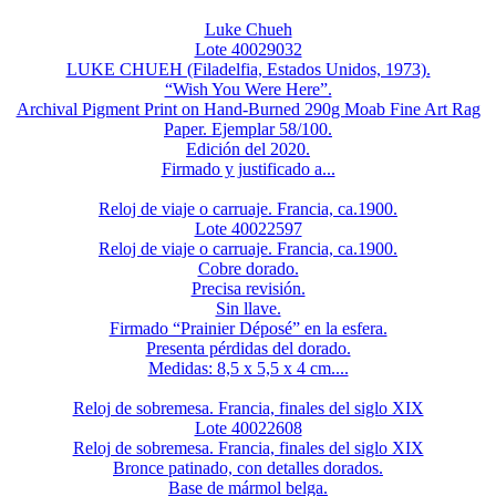
Luke Chueh
Lote 40029032
LUKE CHUEH (Filadelfia, Estados Unidos, 1973).
“Wish You Were Here”.
Archival Pigment Print on Hand-Burned 290g Moab Fine Art Rag
Paper. Ejemplar 58/100.
Edición del 2020.
Firmado y justificado a...
Reloj de viaje o carruaje. Francia, ca.1900.
Lote 40022597
Reloj de viaje o carruaje. Francia, ca.1900.
Cobre dorado.
Precisa revisión.
Sin llave.
Firmado “Prainier Déposé” en la esfera.
Presenta pérdidas del dorado.
Medidas: 8,5 x 5,5 x 4 cm....
Reloj de sobremesa. Francia, finales del siglo XIX
Lote 40022608
Reloj de sobremesa. Francia, finales del siglo XIX
Bronce patinado, con detalles dorados.
Base de mármol belga.