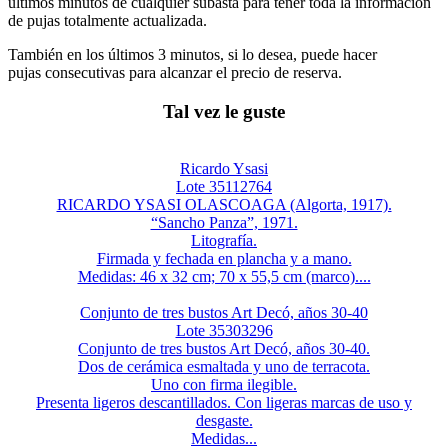
últimos minutos de cualquier subasta para tener toda la información
de pujas totalmente actualizada.
También en los últimos 3 minutos, si lo desea, puede hacer
pujas consecutivas para alcanzar el precio de reserva.
Tal vez le guste
Ricardo Ysasi
Lote 35112764
RICARDO YSASI OLASCOAGA (Algorta, 1917).
“Sancho Panza”, 1971.
Litografía.
Firmada y fechada en plancha y a mano.
Medidas: 46 x 32 cm; 70 x 55,5 cm (marco)....
Conjunto de tres bustos Art Decó, años 30-40
Lote 35303296
Conjunto de tres bustos Art Decó, años 30-40.
Dos de cerámica esmaltada y uno de terracota.
Uno con firma ilegible.
Presenta ligeros descantillados. Con ligeras marcas de uso y
desgaste.
Medidas...