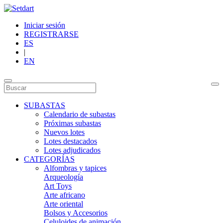
Iniciar sesión
REGISTRARSE
ES
|
EN
SUBASTAS
Calendario de subastas
Próximas subastas
Nuevos lotes
Lotes destacados
Lotes adjudicados
CATEGORÍAS
Alfombras y tapices
Arqueología
Art Toys
Arte africano
Arte oriental
Bolsos y Accesorios
Celuloides de animación