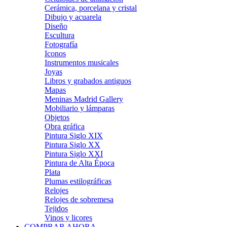
Cerámica, porcelana y cristal
Dibujo y acuarela
Diseño
Escultura
Fotografía
Iconos
Instrumentos musicales
Joyas
Libros y grabados antiguos
Mapas
Meninas Madrid Gallery
Mobiliario y lámparas
Objetos
Obra gráfica
Pintura Siglo XIX
Pintura Siglo XX
Pintura Siglo XXI
Pintura de Alta Época
Plata
Plumas estilográficas
Relojes
Relojes de sobremesa
Tejidos
Vinos y licores
COMPRAR AHORA