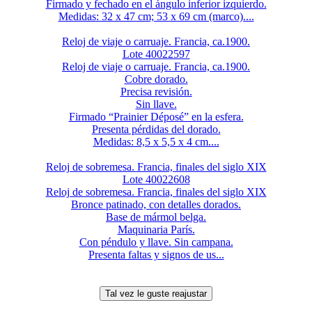
Firmado y fechado en el ángulo inferior izquierdo.
Medidas: 32 x 47 cm; 53 x 69 cm (marco)....
Reloj de viaje o carruaje. Francia, ca.1900.
Lote 40022597
Reloj de viaje o carruaje. Francia, ca.1900.
Cobre dorado.
Precisa revisión.
Sin llave.
Firmado “Prainier Déposé” en la esfera.
Presenta pérdidas del dorado.
Medidas: 8,5 x 5,5 x 4 cm....
Reloj de sobremesa. Francia, finales del siglo XIX
Lote 40022608
Reloj de sobremesa. Francia, finales del siglo XIX
Bronce patinado, con detalles dorados.
Base de mármol belga.
Maquinaria París.
Con péndulo y llave. Sin campana.
Presenta faltas y signos de us...