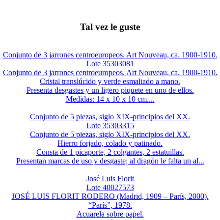
Tal vez le guste
Conjunto de 3 jarrones centroeuropeos. Art Nouveau, ca. 1900-1910.
Lote 35303081
Conjunto de 3 jarrones centroeuropeos. Art Nouveau, ca. 1900-1910.
Cristal translúcido y verde esmaltado a mano.
Presenta desgastes y un ligero piquete en uno de ellos.
Medidas: 14 x 10 x 10 cm....
Conjunto de 5 piezas, siglo XIX-principios del XX.
Lote 35303315
Conjunto de 5 piezas, siglo XIX-principios del XX.
Hierro forjado, colado y patinado.
Consta de 1 picaporte, 2 colgantes, 2 estatuillas.
Presentan marcas de uso y desgaste; al dragón le falta un al...
José Luis Florit
Lote 40027573
JOSÉ LUIS FLORIT RODERO (Madrid, 1909 – París, 2000).
“París”, 1978.
Acuarela sobre papel.