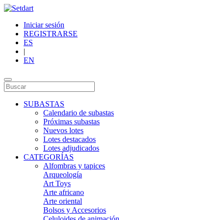
Iniciar sesión
REGISTRARSE
ES
|
EN
SUBASTAS
Calendario de subastas
Próximas subastas
Nuevos lotes
Lotes destacados
Lotes adjudicados
CATEGORÍAS
Alfombras y tapices
Arqueología
Art Toys
Arte africano
Arte oriental
Bolsos y Accesorios
Celuloides de animación