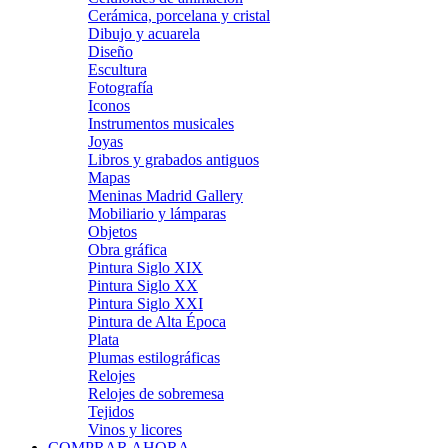
Cerámica, porcelana y cristal
Dibujo y acuarela
Diseño
Escultura
Fotografía
Iconos
Instrumentos musicales
Joyas
Libros y grabados antiguos
Mapas
Meninas Madrid Gallery
Mobiliario y lámparas
Objetos
Obra gráfica
Pintura Siglo XIX
Pintura Siglo XX
Pintura Siglo XXI
Pintura de Alta Época
Plata
Plumas estilográficas
Relojes
Relojes de sobremesa
Tejidos
Vinos y licores
COMPRAR AHORA