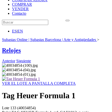
COMPRAR
VENDER
Contacto
ES
|
EN
Subastas Online | Subastas Barcelona | Arte y Antigüedades
>
Relojes
Anterior
Siguiente
VER EL LOTE A PANTALLA COMPLETA
Tag Heuer Formula 1
Lote
133
(40034854)