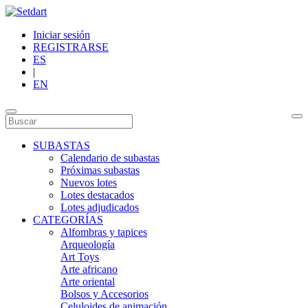
Iniciar sesión
REGISTRARSE
ES
|
EN
SUBASTAS
Calendario de subastas
Próximas subastas
Nuevos lotes
Lotes destacados
Lotes adjudicados
CATEGORÍAS
Alfombras y tapices
Arqueología
Art Toys
Arte africano
Arte oriental
Bolsos y Accesorios
Celuloides de animación