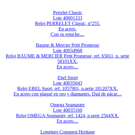
Perrelet Classic
Lote 40001333
Reloj PERRELET Classic, nº255.
En acero.
Con su estuche....
Baume & Mercier Petit Promesse
Lote 40034968
Reloj BAUME & MERCIER Petit Promesse, ref. 65811, n. serie
58101XX.
En acero....
Ebel Sport
Lote 40035043
Reloj EBEL Sport, ref. 1057901, n.serie 181207XX.
En acero con plaqué en oro y diamantes. Dial de nácar....
Omega Seamaster
Lote 40035160
Reloj OMEGA Seamaster, ref. 1424, n.serie 2564XX.
En acero....
Longines Conquest Heritage