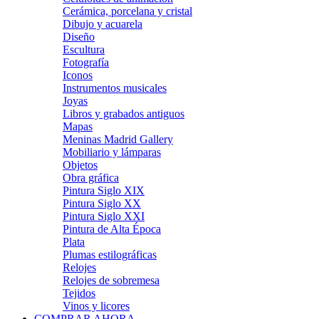
Cerámica, porcelana y cristal
Dibujo y acuarela
Diseño
Escultura
Fotografía
Iconos
Instrumentos musicales
Joyas
Libros y grabados antiguos
Mapas
Meninas Madrid Gallery
Mobiliario y lámparas
Objetos
Obra gráfica
Pintura Siglo XIX
Pintura Siglo XX
Pintura Siglo XXI
Pintura de Alta Época
Plata
Plumas estilográficas
Relojes
Relojes de sobremesa
Tejidos
Vinos y licores
COMPRAR AHORA