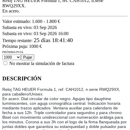
Reloj TAG HEUER Formula 1, ref. CAH1012, n.serie
RWQ29XX.
En acero.
Valor estimado:
1.600 - 1.800 €
Subasta en vivo:
03 Sep 2026
Subasta en vivo:
03 Sep 2026 16:00
25 días 18:41:40
Tiempo restante
:
Próxima puja:
1000
€
PRÓXIMA PUJA
No mostrar la simulación de factura
DESCRIPCIÓN
Reloj TAG HEUER Formula 1, ref. CAH1012, n.serie RWQ29XX,
para caballero/Unisex.
En acero. Dial circular de color negro. Agujas tipo dauphine
luminiscentes, con aguja cronográfica central. Indicación horaria
mediante trazos aplicados. Ventana auxiliar para calendario de
fecha a sus 12h. Triple controlador para segundos y para chrono.
Bisel con movimiento unidireccional con numeración arábiga para
los minutos. Corona a sus 3h con el logo de la firma flanqueada por
juntas dobles que garantiza su estanqueidad y doble pulsador para