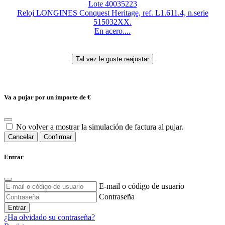
Lote 40035223
Reloj LONGINES Conquest Heritage, ref. L1.611.4, n.serie
515032XX.
En acero....
Va a pujar por un importe de
€
No volver a mostrar la simulación de factura al pujar.
Cancelar
Confirmar
Entrar
E-mail o código de usuario
Contraseña
Entrar
¿Ha olvidado su contraseña?